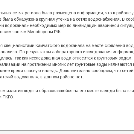
льных сетях региона была размещена информация, что в районе 
 была обнаружена крупная утечка на сетях водоснабжения. В соо
ий водоканал» необходимых мер по ликвидации аварийной ситуац
нским частям Минобороны РФ.
я специалистами Камчатского водоканала на месте скопления во
 анализа. По результатам лабораторного исследования информаци
лась, так как исследованная вода относится к грунтовым водам. 
нализации на протяжении многих лет грунтовые воды изливаются 
имнее время опасную наледь. Дополнительно сообщаем, что сете
тский водоканал», в данном районе нет.
м излитии воды и образовавшейся на его месте наледи была взя
и ПКГО.