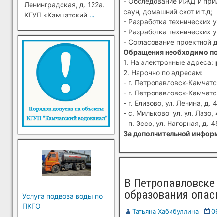
- Обследование ИЖД и прил
Ленинградская, д. 122а.
саун, домашний скот и т.д;
КГУП «Камчатский
…
- Разработка технических 
- Разработка технических 
- Согласование проектной 
Обращения необходимо п
1. На электронные адреса:
2. Нарочно по адресам:
- г. Петропавловск-Камчатск
- г. Петропавловск-Камчатск
- г. Елизово, ул. Ленина, д. 4
- с. Мильково, ул. ул. Лазо, 
- п. Эссо, ул. Нагорная, д. 4
За дополнительной информ
В Петропавловске
образования опас
Услуга подвоза воды по
ПКГО
Татьяна Хабибуллина
0