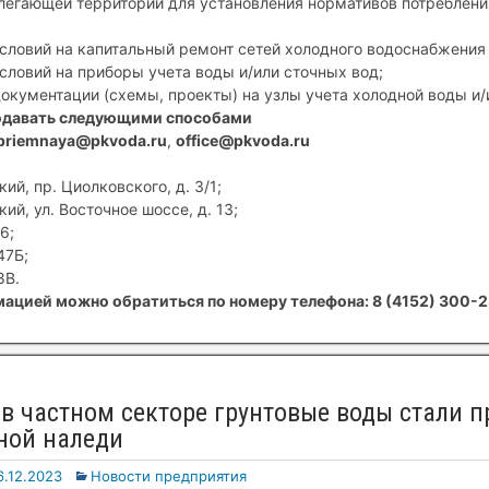
егающей территории для установления нормативов потребления
условий на капитальный ремонт сетей холодного водоснабжения 
условий на приборы учета воды и/или сточных вод;
документации (схемы, проекты) на узлы учета холодной воды и/
одавать следующими способами
priemnaya@pkvoda.ru
,
office@pkvoda.ru
ий, пр. Циолковского, д. 3/1;
ий, ул. Восточное шоссе, д. 13;
6;
47Б;
8В.
ацией можно обратиться по номеру телефона: 8 (4152) 300-2
 в частном секторе грунтовые воды стали 
ной наледи
6.12.2023
Новости предприятия