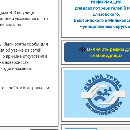
ИНФОРМАЦИЯ
для всех потребителей (П
дома №3 по улице
Елизовского,
бщении указывалось, что
Быстринского и Мильковс
ии связано с
муниципальных округов
ды были взяты пробы для
Включить режим д
я об утечке из сетей
слабовидящих
По причине отсутствия в
на поверхность
й водоснабжения,
та в работу Контрольным