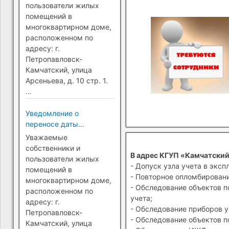
Петропавловск-
пользователи жилых
Камчатский)
помещений в
многоквартирном доме,
расположенном по
адресу: г.
Петропавловск-
Камчатский, улица
Арсеньева, д. 10 стр. 1.
…
Уведомление о
переносе даты
перехода на прямые
Уважаемые
платежи (г.
собственники и
В адрес КГУП «Камчатский
Петропавловск-
пользователи жилых
- Допуск узла учета в эксп
Камчатский)
помещений в
- Повторное опломбировани
многоквартирном доме,
- Обследование объектов п
расположенном по
учета;
адресу: г.
- Обследование приборов у
Петропавловск-
- Обследование объектов п
Камчатский, улица