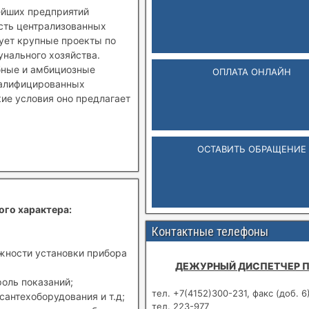
ейших предприятий
ость централизованных
зует крупные проекты по
нального хозяйства.
бные и амбициозные
ОПЛАТА ОНЛАЙН
валифицированных
кие условия оно предлагает
ОСТАВИТЬ ОБРАЩЕНИЕ
ого характера:
Контактные телефоны
ожности установки прибора
ДЕЖУРНЫЙ ДИСПЕТЧЕР 
роль показаний;
тел. +7(4152)300-231, факс (доб. 6
сантехоборудования и т.д;
тел. 223-977