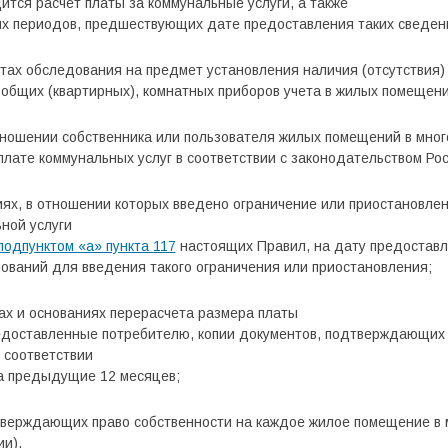
ится расчет платы за коммунальные услуги, а также
ных периодов, предшествующих дате предоставления таких сведен
тах обследования на предмет установления наличия (отсутствия)
общих (квартирных), комнатных приборов учета в жилых помещени
тношении собственника или пользователя жилых помещений в мно
лате коммунальных услуг в соответствии с законодательством Ро
ях, в отношении которых введено ограничение или приостановле
ной услуги
подпунктом «а» пункта 117
настоящих Правил, на дату предоставл
ований для введения такого ограничения или приостановления;
ах и основаниях перерасчета размера платы
редоставленные потребителю, копии документов, подтверждающих 
 соответствии
а предыдущие 12 месяцев;
тверждающих право собственности на каждое жилое помещение в 
ии).