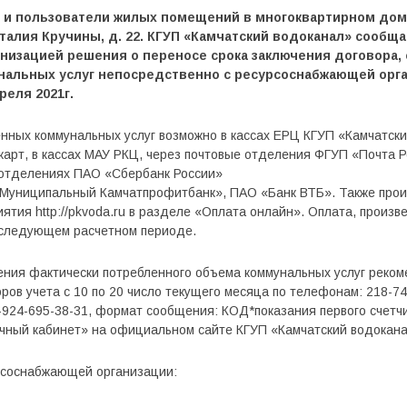
 и пользователи жилых помещений в многоквартирном дом
Виталия Кручины, д. 22. КГУП «Камчатский водоканал» сообщ
низацией решения о переносе срока заключения договора,
нальных услуг непосредственно с ресурсоснабжающей орга
реля 2021г.
нных коммунальных услуг возможно в кассах ЕРЦ КГУП «Камчатский
карт, в кассах МАУ РКЦ, через почтовые отделения ФГУП «Почта 
 отделениях ПАО «Сбербанк России»
«Муниципальный Камчатпрофитбанк», ПАО «Банк ВТБ». Также прои
тия http://pkvoda.ru в разделе «Оплата онлайн». Оплата, произв
в следующем расчетном периоде.
ления фактически потребленного объема коммунальных услуг реко
ов учета с 10 по 20 число текущего месяца по телефонам: 218-745
924-695-38-31, формат сообщения: КОД*показания первого счетчи
ичный кабинет» на официальном сайте КГУП «Камчатский водокана
рсоснабжающей организации: