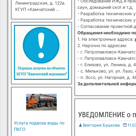
- Обследование ИЖД и прил
Ленинградская, д. 122а.
саун, домашний скот и т.д;
КГУП «Камчатский
…
- Разработка технических 
- Разработка технических 
- Согласование проектной 
Обращения необходимо п
1. На электронные адреса:
2. Нарочно по адресам:
- г. Петропавловск-Камчатск
- г. Петропавловск-Камчатск
- г. Елизово, ул. Ленина, д. 4
- с. Мильково, ул. ул. Лазо, 
- п. Эссо, ул. Нагорная, д. 4
За дополнительной информ
УВЕДОМЛЕНИЕ о пе
Услуга подвоза воды по
Виктория Бушкова
11.0
ПКГО