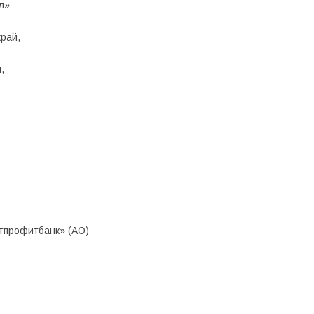
л»
край,
,
тпрофитбанк» (АО)