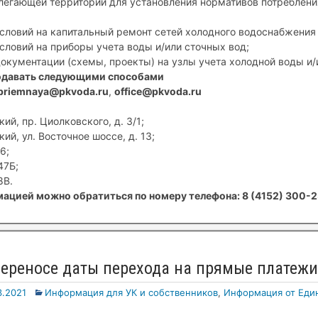
егающей территории для установления нормативов потребления
условий на капитальный ремонт сетей холодного водоснабжения 
условий на приборы учета воды и/или сточных вод;
документации (схемы, проекты) на узлы учета холодной воды и/
одавать следующими способами
priemnaya@pkvoda.ru
,
office@pkvoda.ru
ий, пр. Циолковского, д. 3/1;
ий, ул. Восточное шоссе, д. 13;
6;
47Б;
8В.
ацией можно обратиться по номеру телефона: 8 (4152) 300-2
реносе даты перехода на прямые платежи 
3.2021
Информация для УК и собственников
,
Информация от Един