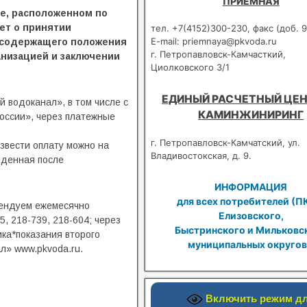
ПРИЕМНАЯ
е, расположенном по
ает о принятии
тел. +7(4152)300-230, факс (доб. 9
E-mail: priemnaya@pkvoda.ru
 содержащего положения
г. Петропавловск-Камчасткий,
низацией и заключении
Циолковского 3/1
ЕДИНЫЙ РАСЧЕТНЫЙ ЦЕН
 водоканал», в том числе с
КАМИНЖИНИРИНГ
России», через платежные
г. Петропавловск-Камчатский, ул.
звести оплату можно на
Владивостокская, д. 9.
еденная после
ИНФОРМАЦИЯ
для всех потребителей (П
мендуем ежемесячно
Елизовского,
, 218-739, 218-604; через
Быстринского и Мильковс
ка*показания второго
муниципальных округов
л» www.pkvoda.ru.
Включить режим д