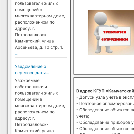
Петропавловск-
пользователи жилых
Камчатский)
помещений в
многоквартирном доме,
расположенном по
адресу: г.
Петропавловск-
Камчатский, улица
Арсеньева, д. 10 стр. 1.
…
Уведомление о
переносе даты
перехода на прямые
Уважаемые
платежи (г.
собственники и
В адрес КГУП «Камчатский
Петропавловск-
пользователи жилых
- Допуск узла учета в эксп
Камчатский)
помещений в
- Повторное опломбировани
многоквартирном доме,
- Обследование объектов п
расположенном по
учета;
адресу: г.
- Обследование приборов у
Петропавловск-
- Обследование объектов п
Камчатский, улица