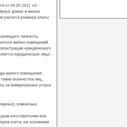
4 от 06.05.2011 «О
ирных домах и жилых
я расчета размера платы
веряющего личность,
ователя жилых помещений
 регистрации юридического
вляется юридическое лицо;
ади жилого помещения,
также количества лиц,
ты за коммунальные услуги
тирных), комнатных
водом-изготовителем или
оров учета, на основании