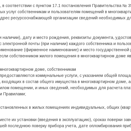
в соответствии с пунктом 17.1 постановления Правительства № 35
ых услуг собственникам и пользователям помещений в многокварт
адрес ресурсоснабжающей организации сведений необходимых дл
и наличии), дату и место рождения, реквизиты документа, удосто
 электронной почты (при наличии) каждого собственника и польз
аименование (фирменное наименование) и место государственной
 если собственником жилого помещения в многоквартирном доме я
многоквартирном доме, собственникам
 предоставляются коммунальные услуги, с указанием общей площ
входящих в состав общего имущества в многоквартирном доме, а 
илом помещении, и иных сведений, необходимых для расчета пла
ми Правилами;
 установленных в жилых помещениях индивидуальных, общих (квар
месте их установки (введения в эксплуатацию), сроках поверки за
шей последнюю поверку прибора учета, дате опломбирования приб