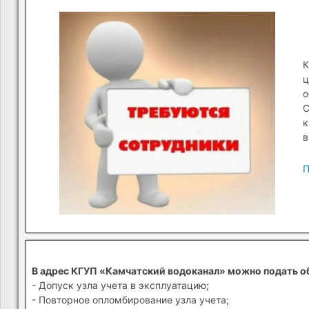
К
ц
о
С
к
в
П
В адрес КГУП «Камчатский водоканал» можно подать о
- Допуск узла учета в эксплуатацию;
- Повторное опломбирование узла учета;