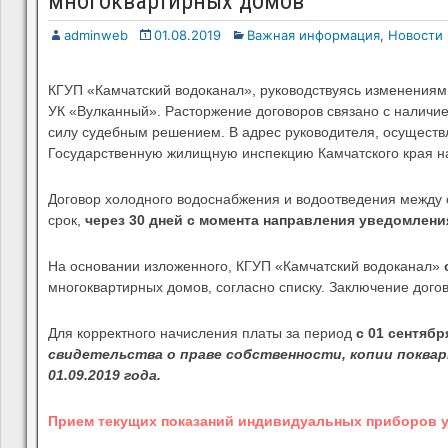
многоквартирных домов
adminweb
01.08.2019
Важная информация
,
Новости
КГУП «Камчатский водоканал», руководствуясь изменениям
УК «Вулканный». Расторжение договоров связано с наличи
силу судебным решением. В адрес руководителя, осущест
Государственную жилищную инспекцию Камчатского края н
Договор холодного водоснабжения и водоотведения между
срок,
через 30 дней с момента направления уведомлен
На основании изложенного, КГУП «Камчатский водоканал»
многоквартирных домов, согласно списку. Заключение дого
Для корректного начисления платы за период
с 01 сентяб
свидетельства о праве собственности, копии поквар
01.09.2019 года.
Прием текущих показаний индивидуальных приборов учет