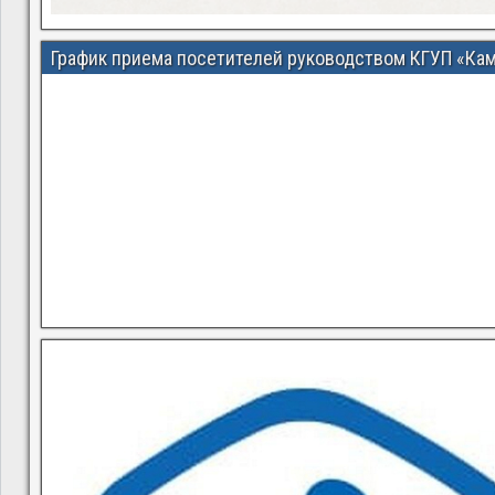
График приема посетителей руководством КГУП «Ка
В квитанциях ошибки, в подъезде мусор, сотрудники управ