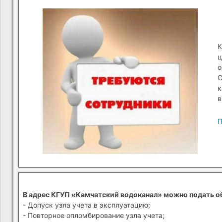
К
ц
о
С
к
в
П
В адрес КГУП «Камчатский водоканал» можно подать о
- Допуск узла учета в эксплуатацию;
- Повторное опломбирование узла учета;