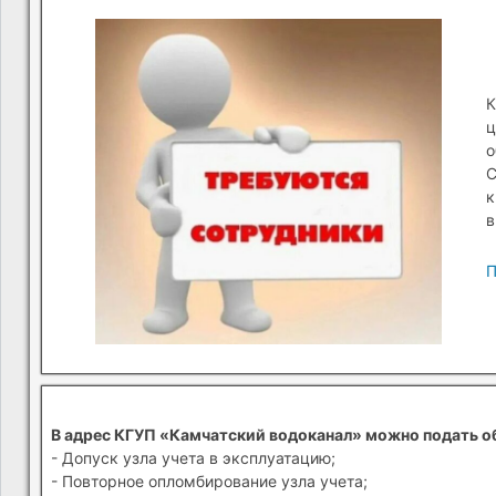
К
ц
о
С
к
в
П
В адрес КГУП «Камчатский водоканал» можно подать о
- Допуск узла учета в эксплуатацию;
- Повторное опломбирование узла учета;