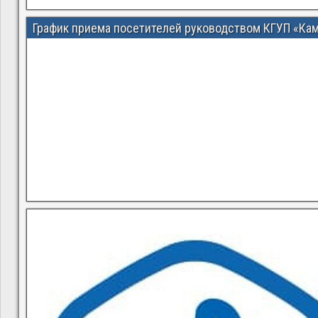
График приема посетителей руководством КГУП «Ка
В квитанциях ошибки, в подъезде мусор, сотрудники управ