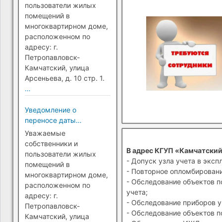
Петропавловск-
пользователи жилых
Камчатский)
помещений в
многоквартирном доме,
расположенном по
адресу: г.
Петропавловск-
Камчатский, улица
Арсеньева, д. 10 стр. 1.
…
Уведомление о
переносе даты
перехода на прямые
Уважаемые
платежи (г.
собственники и
В адрес КГУП «Камчатский
Петропавловск-
пользователи жилых
- Допуск узла учета в эксп
Камчатский)
помещений в
- Повторное опломбировани
многоквартирном доме,
- Обследование объектов п
расположенном по
учета;
адресу: г.
- Обследование приборов у
Петропавловск-
- Обследование объектов п
Камчатский, улица