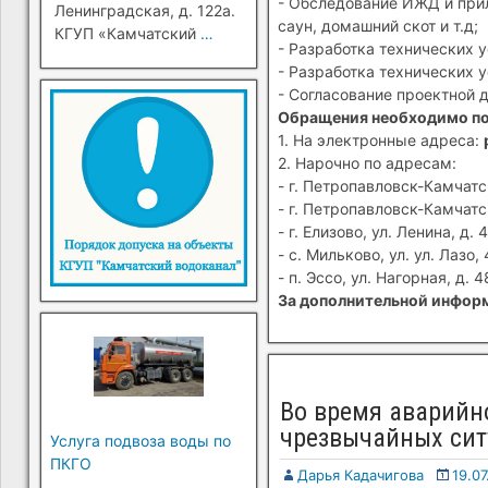
- Обследование ИЖД и прил
Ленинградская, д. 122а.
саун, домашний скот и т.д;
КГУП «Камчатский
…
- Разработка технических 
- Разработка технических 
- Согласование проектной 
Обращения необходимо п
1. На электронные адреса:
2. Нарочно по адресам:
- г. Петропавловск-Камчатск
- г. Петропавловск-Камчатск
- г. Елизово, ул. Ленина, д. 4
- с. Мильково, ул. ул. Лазо, 
- п. Эссо, ул. Нагорная, д. 4
За дополнительной информ
Во время аварийн
чрезвычайных сит
Услуга подвоза воды по
ПКГО
Дарья Кадачигова
19.07