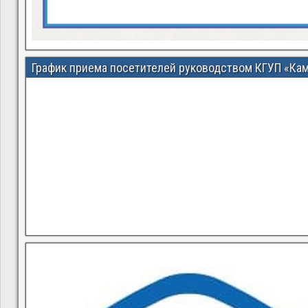
График приема посетителей руководством КГУП «Ка
В квитанциях ошибки, в подъезде мусор, сотрудники управ