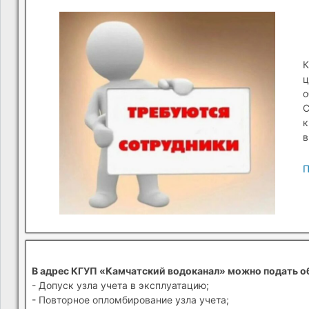
К
ц
о
С
к
в
П
В адрес КГУП «Камчатский водоканал» можно подать о
- Допуск узла учета в эксплуатацию;
- Повторное опломбирование узла учета;