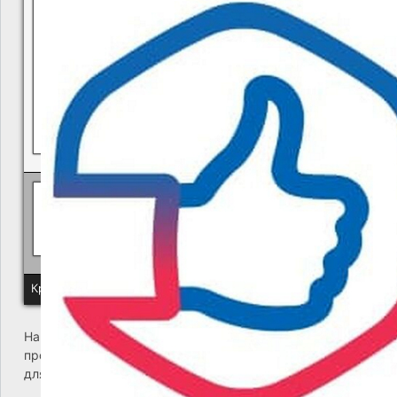
В квитанциях ошибки, в подъезде мусор, сотрудники управ
Политика КГУП "Камчатский водоканал" в отношении обр
Краевое государственное унитарное предприятие "Камчатский
На сайте возникла критическая ошибка. Пожалуйста,
проверьте входящие сообщения почты администратора
для дальнейших инструкций.