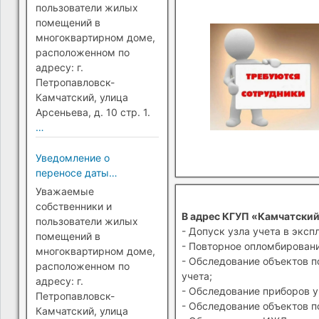
Петропавловск-
пользователи жилых
Камчатский)
помещений в
многоквартирном доме,
расположенном по
адресу: г.
Петропавловск-
Камчатский, улица
Арсеньева, д. 10 стр. 1.
…
Уведомление о
переносе даты
перехода на прямые
Уважаемые
платежи (г.
собственники и
В адрес КГУП «Камчатский
Петропавловск-
пользователи жилых
- Допуск узла учета в эксп
Камчатский)
помещений в
- Повторное опломбировани
многоквартирном доме,
- Обследование объектов п
расположенном по
учета;
адресу: г.
- Обследование приборов у
Петропавловск-
- Обследование объектов п
Камчатский, улица