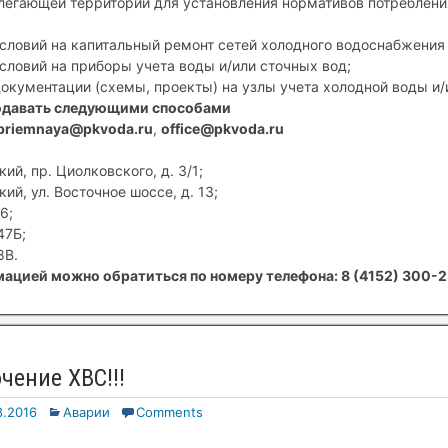
егающей территории для установления нормативов потребления
условий на капитальный ремонт сетей холодного водоснабжения 
условий на приборы учета воды и/или сточных вод;
документации (схемы, проекты) на узлы учета холодной воды и/
одавать следующими способами
priemnaya@pkvoda.ru
,
office@pkvoda.ru
ий, пр. Циолковского, д. 3/1;
ий, ул. Восточное шоссе, д. 13;
6;
47Б;
8В.
ацией можно обратиться по номеру телефона: 8 (4152) 300-2
чение ХВС!!!
8.2016
Аварии
Comments