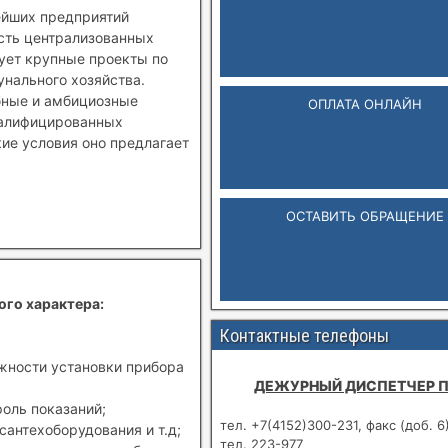
ейших предприятий
ость централизованных
зует крупные проекты по
нального хозяйства.
бные и амбициозные
ОПЛАТА ОНЛАЙН
валифицированных
кие условия оно предлагает
ОСТАВИТЬ ОБРАЩЕНИЕ
ого характера:
Контактные телефоны
ожности установки прибора
ДЕЖУРНЫЙ ДИСПЕТЧЕР 
роль показаний;
тел. +7(4152)300-231, факс (доб. 6
сантехоборудования и т.д;
тел. 223-977