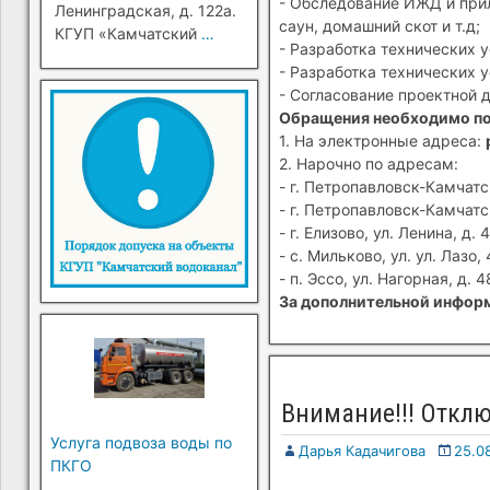
- Обследование ИЖД и прил
Ленинградская, д. 122а.
саун, домашний скот и т.д;
КГУП «Камчатский
…
- Разработка технических 
- Разработка технических 
- Согласование проектной 
Обращения необходимо п
1. На электронные адреса:
2. Нарочно по адресам:
- г. Петропавловск-Камчатск
- г. Петропавловск-Камчатск
- г. Елизово, ул. Ленина, д. 4
- с. Мильково, ул. ул. Лазо, 
- п. Эссо, ул. Нагорная, д. 4
За дополнительной информ
Внимание!!! Отклю
Услуга подвоза воды по
Дарья Кадачигова
25.0
ПКГО