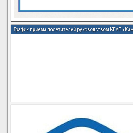
График приема посетителей руководством КГУП «Ка
В квитанциях ошибки, в подъезде мусор, сотрудники управ