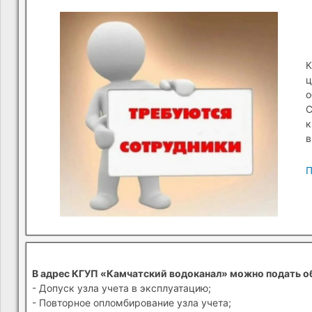
К
ц
о
С
к
в
П
В адрес КГУП «Камчатский водоканал» можно подать о
- Допуск узла учета в эксплуатацию;
- Повторное опломбирование узла учета;