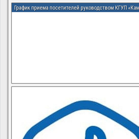
График приема посетителей руководством КГУП «Ка
В квитанциях ошибки, в подъезде мусор, сотрудники управ