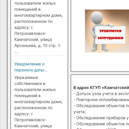
Петропавловск-
пользователи жилых
Камчатский)
помещений в
многоквартирном доме,
расположенном по
адресу: г.
Петропавловск-
Камчатский, улица
Арсеньева, д. 10 стр. 1.
…
Уведомление о
переносе даты
перехода на прямые
Уважаемые
платежи (г.
собственники и
В адрес КГУП «Камчатский
Петропавловск-
пользователи жилых
- Допуск узла учета в эксп
Камчатский)
помещений в
- Повторное опломбировани
многоквартирном доме,
- Обследование объектов п
расположенном по
учета;
адресу: г.
- Обследование приборов у
Петропавловск-
- Обследование объектов п
Камчатский, улица