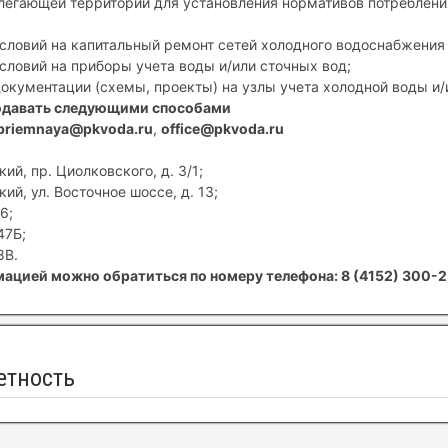
егающей территории для установления нормативов потребления
условий на капитальный ремонт сетей холодного водоснабжения 
условий на приборы учета воды и/или сточных вод;
документации (схемы, проекты) на узлы учета холодной воды и/
одавать следующими способами
priemnaya@pkvoda.ru
,
office@pkvoda.ru
ий, пр. Циолковского, д. 3/1;
ий, ул. Восточное шоссе, д. 13;
6;
47Б;
8В.
ацией можно обратиться по номеру телефона: 8 (4152) 300-2
етность