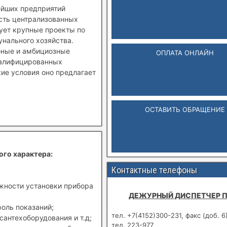
ейших предприятий
ость централизованных
зует крупные проекты по
нального хозяйства.
бные и амбициозные
ОПЛАТА ОНЛАЙН
валифицированных
кие условия оно предлагает
ОСТАВИТЬ ОБРАЩЕНИЕ
ого характера:
Контактные телефоны
ожности установки прибора
ДЕЖУРНЫЙ ДИСПЕТЧЕР 
роль показаний;
тел. +7(4152)300-231, факс (доб. 6
сантехоборудования и т.д;
тел. 223-977