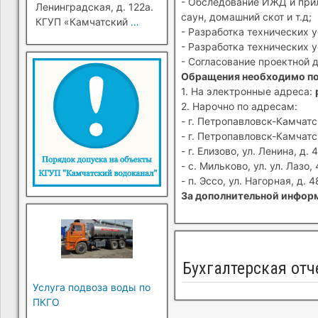
- Обследование ИЖД и прил
Ленинградская, д. 122а.
саун, домашний скот и т.д;
КГУП «Камчатский
…
- Разработка технических 
- Разработка технических 
- Согласование проектной 
Обращения необходимо п
1. На электронные адреса:
2. Нарочно по адресам:
- г. Петропавловск-Камчатск
- г. Петропавловск-Камчатск
- г. Елизово, ул. Ленина, д. 4
- с. Мильково, ул. ул. Лазо, 
- п. Эссо, ул. Нагорная, д. 4
За дополнительной информ
Бухгалтерская отч
Услуга подвоза воды по
ПКГО