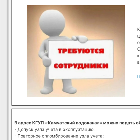
К
ц
о
С
к
в
П
В адрес КГУП «Камчатский водоканал» можно подать о
- Допуск узла учета в эксплуатацию;
- Повторное опломбирование узла учета;