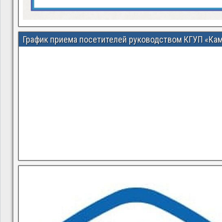
График приема посетителей руководством КГУП «Ка
В квитанциях ошибки, в подъезде мусор, сотрудники управ