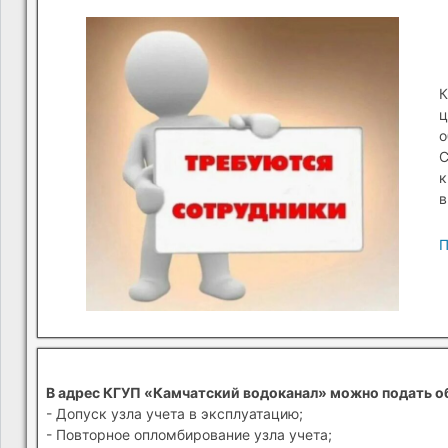
К
ц
о
С
к
в
П
В адрес КГУП «Камчатский водоканал» можно подать о
- Допуск узла учета в эксплуатацию;
- Повторное опломбирование узла учета;