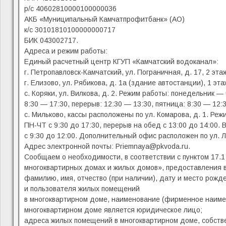
р/с 40602810000100000036
АКБ «Муниципальный Камчатпрофитбанк» (АО)
к/с 30101810100000000717
БИК 043002717.
Адреса и режим работы:
Единый расчетный центр КГУП «Камчатский водоканал»:
г. Петропавловск-Камчатский, ул. Пограничная, д. 17, 2 эт
г. Елизово, ул. Рябикова, д. 1а (здание автостанции), 1 эт
с. Коряки, ул. Вилкова, д. 2. Режим работы: понедельник — 
8:30 — 17:30, перерыв: 12:30 — 13:30, пятница: 8:30 — 12:3
с. Мильково, кассы расположены по ул. Комарова, д. 1. Реж
ПН-ЧТ с 9:30 до 17:30, перерыв на обед с 13:00 до 14:00. 
с 9:30 до 12:00. Дополнительный офис расположен по ул. Ла
Адрес электронной почты: Priemnaya@pkvoda.ru.
Сообщаем о необходимости, в соответствии с пунктом 17.
многоквартирных домах и жилых домов», предоставления 
фамилию, имя, отчество (при наличии), дату и место рожд
и пользователя жилых помещений
в многоквартирном доме, наименование (фирменное наимен
многоквартирном доме является юридическое лицо;
адреса жилых помещений в многоквартирном доме, собств