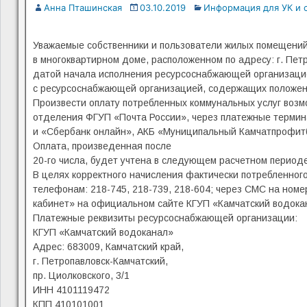
Анна Пташинская
03.10.2019
Информация для УК и 
Уважаемые собственники и пользователи жилых помещени
в многоквартирном доме, расположенном по адресу: г. Пе
датой начала исполнения ресурсоснабжающей организаци
с ресурсоснабжающей организацией, содержащих положения
Произвести оплату потребленных коммунальных услуг возмо
отделения ФГУП «Почта России», через платежные термин
и «Сбербанк онлайн», АКБ «Муниципальный Камчатпрофитба
Оплата, произведенная после
20-го числа, будет учтена в следующем расчетном периоде
В целях корректного начисления фактически потребленного
телефонам: 218-745, 218-739, 218-604; через СМС на номе
кабинет» на официальном сайте КГУП «Камчатский водокан
Платежные реквизиты ресурсоснабжающей организации:
КГУП «Камчатский водоканал»
Адрес: 683009, Камчатский край,
г. Петропавловск-Камчатский,
пр. Циолковского, 3/1
ИНН 4101119472
КПП 410101001