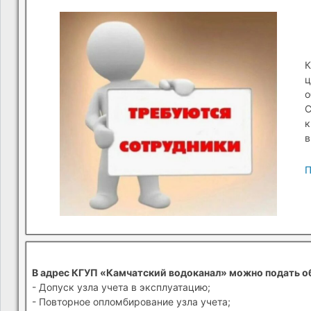
К
ц
о
С
к
в
П
В адрес КГУП «Камчатский водоканал» можно подать о
- Допуск узла учета в эксплуатацию;
- Повторное опломбирование узла учета;