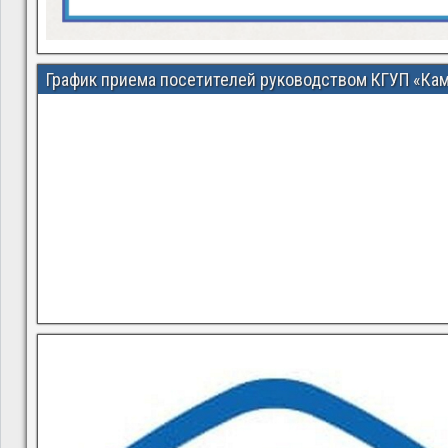
График приема посетителей руководством КГУП «Ка
В квитанциях ошибки, в подъезде мусор, сотрудники управ