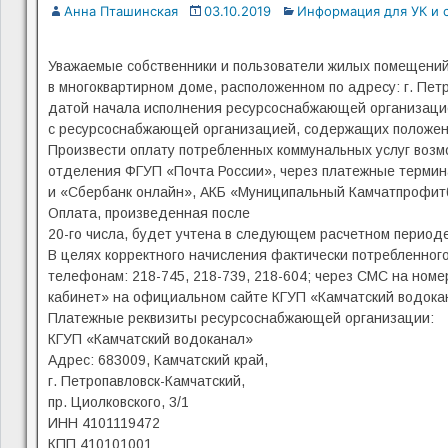
Анна Пташинская
03.10.2019
Информация для УК и 
Уважаемые собственники и пользователи жилых помещени
в многоквартирном доме, расположенном по адресу: г. Пе
датой начала исполнения ресурсоснабжающей организаци
с ресурсоснабжающей организацией, содержащих положения
Произвести оплату потребленных коммунальных услуг возмо
отделения ФГУП «Почта России», через платежные термин
и «Сбербанк онлайн», АКБ «Муниципальный Камчатпрофитба
Оплата, произведенная после
20-го числа, будет учтена в следующем расчетном периоде
В целях корректного начисления фактически потребленного
телефонам: 218-745, 218-739, 218-604; через СМС на номе
кабинет» на официальном сайте КГУП «Камчатский водокан
Платежные реквизиты ресурсоснабжающей организации:
КГУП «Камчатский водоканал»
Адрес: 683009, Камчатский край,
г. Петропавловск-Камчатский,
пр. Циолковского, 3/1
ИНН 4101119472
КПП 410101001