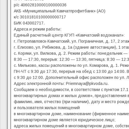
р/с 40602810000100000036
АКБ «Муниципальный Камчатпрофитбанк» (АО)
к/с 30101810100000000717
БИК 043002717.
Адреса и режим работы:
Единый расчетный центр КГУП «Камчатский водоканал»:
г. Петропавловск-Камчатский, ул. Пограничная, д. 17, 2 эт
г. Елизово, ул. Рябикова, д. 1а (здание автостанции), 1 эт
с. Коряки, ул. Вилкова, д. 2. Режим работы: понедельник — 
8:30 — 17:30, перерыв: 12:30 — 13:30, пятница: 8:30 — 12:3
с. Мильково, кассы расположены по ул. Комарова, д. 1. Реж
ПН-ЧТ с 9:30 до 17:30, перерыв на обед с 13:00 до 14:00. 
с 9:30 до 12:00. Дополнительный офис расположен по ул. Ла
Адрес электронной почты: Priemnaya@pkvoda.ru.
Сообщаем о необходимости, в соответствии с пунктом 17.
многоквартирных домах и жилых домов», предоставления 
фамилию, имя, отчество (при наличии), дату и место рожд
и пользователя жилых помещений
в многоквартирном доме, наименование (фирменное наимен
многоквартирном доме является юридическое лицо;
адреса жилых помещений в многоквартирном доме, собств