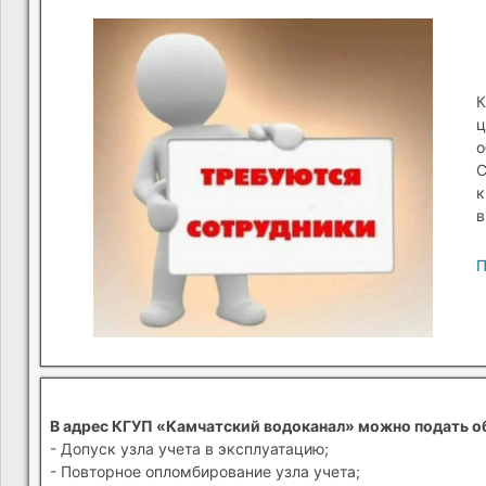
К
ц
о
С
к
в
П
В адрес КГУП «Камчатский водоканал» можно подать о
- Допуск узла учета в эксплуатацию;
- Повторное опломбирование узла учета;