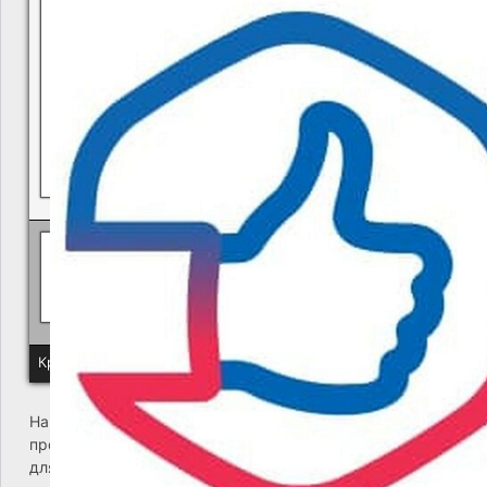
В квитанциях ошибки, в подъезде мусор, сотрудники управ
Политика КГУП "Камчатский водоканал" в отношении обр
Краевое государственное унитарное предприятие "Камчатский
На сайте возникла критическая ошибка. Пожалуйста,
проверьте входящие сообщения почты администратора
для дальнейших инструкций.