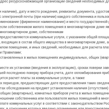
адрес ресурсоснабжающей организации сведений необходимых дл
и наличии), дату и место рождения, реквизиты документа, удосто
 электронной почты (при наличии) каждого собственника и польз
аименование (фирменное наименование) и место государственной
 если собственником жилого помещения в многоквартирном доме я
многоквартирном доме, собственникам
 предоставляются коммунальные услуги, с указанием общей площ
входящих в состав общего имущества в многоквартирном доме, а 
илом помещении, и иных сведений, необходимых для расчета пла
ми Правилами;
 установленных в жилых помещениях индивидуальных, общих (квар
месте их установки (введения в эксплуатацию), сроках поверки за
шей последнюю поверку прибора учета, дате опломбирования приб
ится расчет платы за коммунальные услуги, а также
ных периодов, предшествующих дате предоставления таких сведен
тах обследования на предмет установления наличия (отсутствия)
общих (квартирных), комнатных приборов учета в жилых помещени
тношении собственника или пользователя жилых помещений в мно
лате коммунальных услуг в соответствии с законодательством Ро
ях, в отношении которых введено ограничение или приостановле