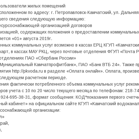
пользователи жилых помещений
сположенном по адресу: г. Петропавловск-Камчатский, ул. Дальняя,
шего сведения следующую информацию:
есурсоснабжающей организацией договоров
изацией, содержащих положения о предоставлении коммунальных 
ется «01» августа 2019г.
нных коммунальных услуг возможно в кассах ЕРЦ КГУП «Камчатский
карт, в кассах МАУ РКЦ, через почтовые отделения ФГУП «Почта 
 отделениях ПАО «Сбербанк России»
«Муниципальный Камчатпрофитбанк», ПАО «Банк ВТБ 24». Также п
тия http://pkvoda.ru в разделе «Оплата онлайн». Оплата, произв
в следующем расчетном периоде.
ления фактически потребленного объема коммунальных услуг реко
ов учета с 10 по 20 число текущего месяца по телефонам: 218-745
924-695-38-31, формат сообщения: КОД*показания первого счетчи
чный кабинет» на официальном сайте КГУП «Камчатский водоканал
рсоснабжающей организации:
л»
край,
,