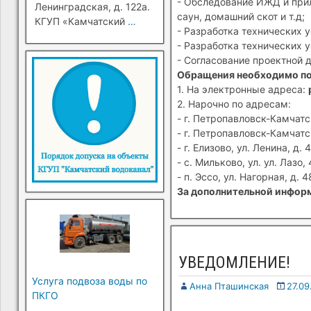
- Обследование ИЖД и прил
Ленинградская, д. 122а.
саун, домашний скот и т.д;
КГУП «Камчатский
…
- Разработка технических 
- Разработка технических 
- Согласование проектной 
Обращения необходимо п
1. На электронные адреса:
2. Нарочно по адресам:
- г. Петропавловск-Камчатск
- г. Петропавловск-Камчатск
- г. Елизово, ул. Ленина, д. 4
- с. Мильково, ул. ул. Лазо, 
- п. Эссо, ул. Нагорная, д. 4
За дополнительной информ
УВЕДОМЛЕНИЕ!
Услуга подвоза воды по
Анна Пташинская
27.09
ПКГО