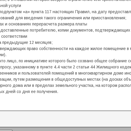
ной услуги
подпунктом «а» пункта 117 настоящих Правил, на дату предоставл
ований для введения такого ограничения или приостановления;
ах и основаниях перерасчета размера платы
редоставленные потребителю, копии документов, подтверждающих 
 соответствии
а предыдущие 12 месяцев;
тверждающих право собственности на каждое жилое помещение в 
ии).
то лицо, по инициативе которого было созвано общее собрание с
просу, указанному в пункте 4.4 части 2 статьи 44 Жилищного код
венников и пользователей помещений в многоквартирном доме ин
ации, путем размещения в общедоступных местах (на досках объ
рного дома или в пределах земельного участка, на котором расп
ых дней со дня ее получения.