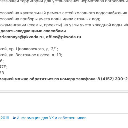
егающей территории для установления нормативов потребления
условий на капитальный ремонт сетей холодного водоснабжения 
условий на приборы учета воды и/или сточных вод;
документации (схемы, проекты) на узлы учета холодной воды и/
одавать следующими способами
priemnaya@pkvoda.ru
,
office@pkvoda.ru
ий, пр. Циолковского, д. 3/1;
ий, ул. Восточное шоссе, д. 13;
6;
47Б;
8В.
ацией можно обратиться по номеру телефона: 8 (4152) 300-2
.2019
Информация для УК и собственников