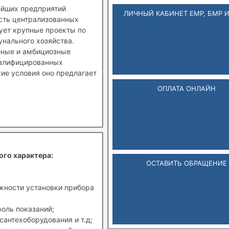
ейших предприятий
ЛИЧНЫЙ КАБИНЕТ ЕМР, БМР 
ость централизованных
зует крупные проекты по
нального хозяйства.
бные и амбициозные
валифицированных
кие условия оно предлагает
ОПЛАТА ОНЛАЙН
ого характера:
ОСТАВИТЬ ОБРАЩЕНИЕ
ожности установки прибора
роль показаний;
сантехоборудования и т.д;