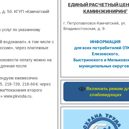
ЕДИНЫЙ РАСЧЕТНЫЙ ЦЕН
КАМИНЖИНИРИНГ
 д. 50. КГУП «Камчатский
г. Петропавловск-Камчатский, ул.
Владивостокская, д. 9.
услуг по указанному
ИНФОРМАЦИЯ
 водоканал», в том числе с
для всех потребителей (П
России», через платежные
Елизовского,
Быстринского и Мильковс
роизвести оплату можно на
муниципальных округов
еденная после
мендуем ежемесячно
, 218-739, 218-604; через
Включить режим д
ка*показания второго
слабовидящих
» www.pkvoda.ru.