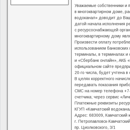
Уважаемые собственники и 
в многоквартирном доме, ра
водоканал» доводит до Ва
датой начала исполнения р
с ресурсоснабжающей орган
многоквартирному дому явля
Произвести оплату потребле
использованием банковских 
терминалы, в терминалах и
и «Сбербанк онлайн», АКБ 
официальном сайте предприя
20-го числа, будет учтена 
В целях корректного начис
передавать показания прибор
СМС на номер телефона +7-
счетчика; через сервис «Ли
Платежные реквизиты ресу
КГУП «Камчатский водокана
Адрес: 683009, Камчатский 
г. Петропавловск-Камчатский
пр. Циолковского, 3/1