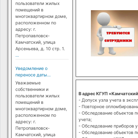
Петропавловск-
пользователи жилых
Камчатский)
помещений в
многоквартирном доме,
расположенном по
адресу: г.
Петропавловск-
Камчатский, улица
Арсеньева, д. 10 стр. 1.
…
Уведомление о
переносе даты
перехода на прямые
Уважаемые
платежи (г.
собственники и
В адрес КГУП «Камчатский
Петропавловск-
пользователи жилых
- Допуск узла учета в эксп
Камчатский)
помещений в
- Повторное опломбировани
многоквартирном доме,
- Обследование объектов п
расположенном по
учета;
адресу: г.
- Обследование приборов у
Петропавловск-
- Обследование объектов п
Камчатский, улица