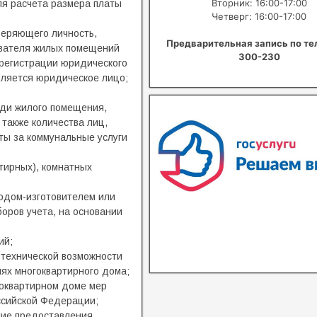
Вторник: 16:00-17:00
я расчета размера платы
Четверг: 16:00-17:00
веряющего личность,
Предварительная запись по те
ователя жилых помещений
300-230
 регистрации юридического
вляется юридическое лицо;
ади жилого помещения,
также количества лиц,
ты за коммунальные услуги
В квитанциях ошибки, в подъезде
сотрудники управляющей хамят?
Расскажите о проблемах с ЖКХ
тирных), комнатных
водом-изготовителем или
Написать о проблеме
оров учета, на основании
ий;
 технической возможности
ях многоквартирного дома;
гоквартирном доме мер
ссийской Федерации;
ние предоставления