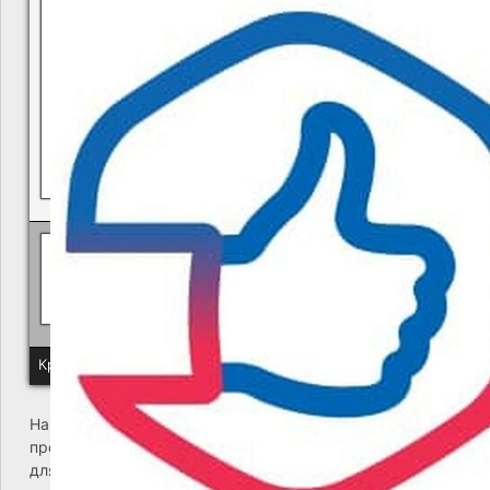
В квитанциях ошибки, в подъезде мусор, сотрудники управ
Политика КГУП "Камчатский водоканал" в отношении обр
Краевое государственное унитарное предприятие "Камчатский
На сайте возникла критическая ошибка. Пожалуйста,
проверьте входящие сообщения почты администратора
для дальнейших инструкций.