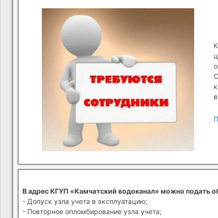
К
ц
о
С
к
в
П
В адрес КГУП «Камчатский водоканал» можно подать о
- Допуск узла учета в эксплуатацию;
- Повторное опломбирование узла учета;