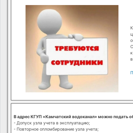
К
ц
о
С
к
в
П
В адрес КГУП «Камчатский водоканал» можно подать о
- Допуск узла учета в эксплуатацию;
- Повторное опломбирование узла учета;