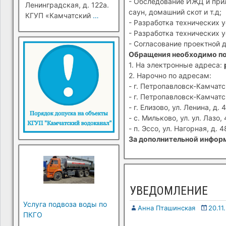
- Обследование ИЖД и прил
Ленинградская, д. 122а.
саун, домашний скот и т.д;
КГУП «Камчатский
…
- Разработка технических 
- Разработка технических 
- Согласование проектной 
Обращения необходимо п
1. На электронные адреса:
2. Нарочно по адресам:
- г. Петропавловск-Камчатск
- г. Петропавловск-Камчатск
- г. Елизово, ул. Ленина, д. 4
- с. Мильково, ул. ул. Лазо, 
- п. Эссо, ул. Нагорная, д. 4
За дополнительной информ
УВЕДОМЛЕНИЕ
Услуга подвоза воды по
Анна Пташинская
20.11
ПКГО