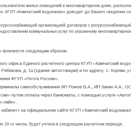
пользователи жилых помещений в многоквартирном доме, располож
зово. КГУП «Камчатский водоканал» доводит до Вашего сведения
есурсоснабжающей организацией договоров с ресурсоснабжающей
едоставлении коммунальных услуг по указанному многоквартирном
о произвести следующим образом:
ого офиса Единого расчетного центра КГУП «Камчатский водо
 Рябикова, д. 1а (здание автостанции) и по адресу: с. Коряки, у
ления ФГУП «Почта России».
терминалы самообслуживания ИП Ромов В.А., ИП Занин А.А., О
ии» путем оплаты через банкоматы, с помощью услуги «Автопл
н-лайн».
й кабинет» на официальном сайте КГУП «Камчатский водокана
е 20-го числа, будет учтена в следующем расчетном периоде.