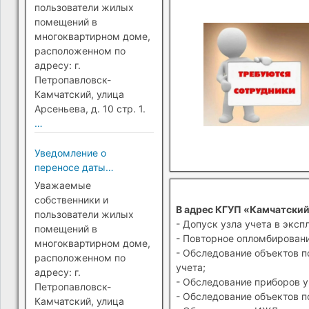
Петропавловск-
пользователи жилых
Камчатский)
помещений в
многоквартирном доме,
расположенном по
адресу: г.
Петропавловск-
Камчатский, улица
Арсеньева, д. 10 стр. 1.
…
Уведомление о
переносе даты
перехода на прямые
Уважаемые
платежи (г.
собственники и
В адрес КГУП «Камчатский
Петропавловск-
пользователи жилых
- Допуск узла учета в эксп
Камчатский)
помещений в
- Повторное опломбировани
многоквартирном доме,
- Обследование объектов п
расположенном по
учета;
адресу: г.
- Обследование приборов у
Петропавловск-
- Обследование объектов п
Камчатский, улица