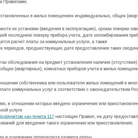
ми Правилами;
 установленных в жилых помещениях индивидуальных, общих (квар
месте их установки (введения в эксплуатацию), сроках поверки за
шей последнюю поверку прибора учета, дате опломбирования приб
ится расчет платы за коммунальные услуги, а также
ных периодов, предшествующих дате предоставления таких сведен
тах обследования на предмет установления наличия (отсутствия)
общих (квартирных), комнатных приборов учета в жилых помещени
тношении собственника или пользователя жилых помещений в мно
лате коммунальных услуг в соответствии с законодательством Ро
ях, в отношении которых введено ограничение или приостановле
ной услуги
подпунктом «а» пункта 117
настоящих Правил, на дату предоставл
ований для введения такого ограничения или приостановления;
ах и основаниях перерасчета размера платы