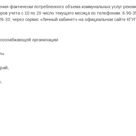
ления фактически потребленного объема коммунальных услуг реко
ов учета с 10 по 20 число текущего месяца по телефонам: 6-90-35,
-26-33; через сервис «Личный кабинет» на официальном сайте КГ
рсоснабжающей организации:
л»
край,
,