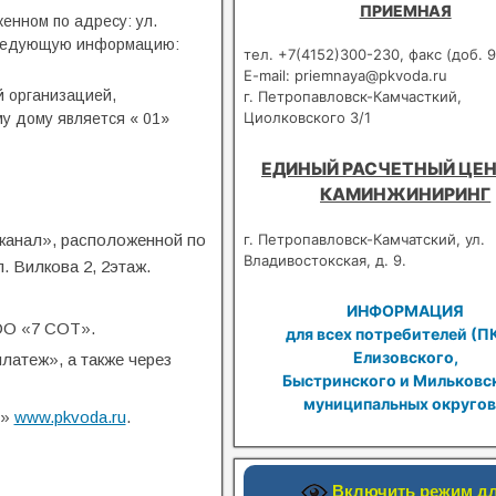
ПРИЕМНАЯ
енном по адресу: ул.
 следующую информацию:
тел. +7(4152)300-230, факс (доб. 9
E-mail: priemnaya@pkvoda.ru
 организацией,
г. Петропавловск-Камчасткий,
Циолковского 3/1
у дому является « 01»
ЕДИНЫЙ РАСЧЕТНЫЙ ЦЕН
КАМИНЖИНИРИНГ
г. Петропавловск-Камчатский, ул.
канал», расположенной по
Владивостокская, д. 9.
л. Вилкова 2, 2этаж.
ИНФОРМАЦИЯ
ОО «7 СОТ».
для всех потребителей (П
Елизовского,
атеж», а также через
Быстринского и Мильковс
муниципальных округов
л»
www.pkvoda.ru
.
Включить режим д