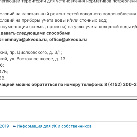
егающей территории для установления нормативов потребления
условий на капитальный ремонт сетей холодного водоснабжения 
условий на приборы учета воды и/или сточных вод;
документации (схемы, проекты) на узлы учета холодной воды и/
одавать следующими способами
priemnaya@pkvoda.ru
,
office@pkvoda.ru
ий, пр. Циолковского, д. 3/1;
ий, ул. Восточное шоссе, д. 13;
6;
47Б;
8В.
ацией можно обратиться по номеру телефона: 8 (4152) 300-2
.2019
Информация для УК и собственников