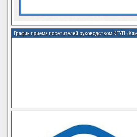
График приема посетителей руководством КГУП «Ка
В квитанциях ошибки, в подъезде мусор, сотрудники управ