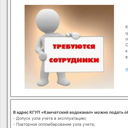
К
ц
о
С
к
в
П
В адрес КГУП «Камчатский водоканал» можно подать о
- Допуск узла учета в эксплуатацию;
- Повторное опломбирование узла учета;