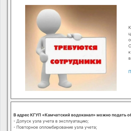
К
ц
о
С
к
в
П
В адрес КГУП «Камчатский водоканал» можно подать о
- Допуск узла учета в эксплуатацию;
- Повторное опломбирование узла учета;