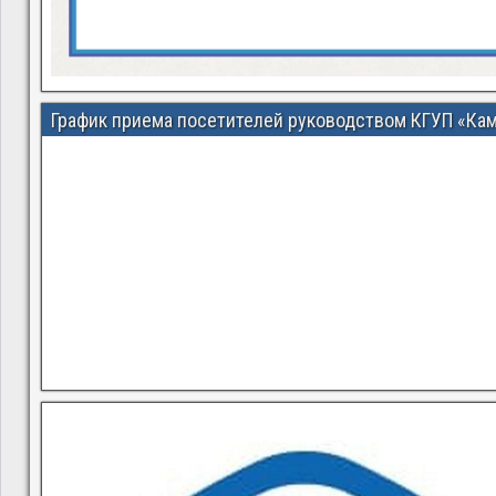
График приема посетителей руководством КГУП «Ка
В квитанциях ошибки, в подъезде мусор, сотрудники управ