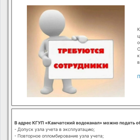
К
ц
о
С
к
в
П
В адрес КГУП «Камчатский водоканал» можно подать о
- Допуск узла учета в эксплуатацию;
- Повторное опломбирование узла учета;