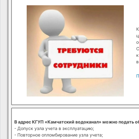
К
ц
о
С
к
в
П
В адрес КГУП «Камчатский водоканал» можно подать о
- Допуск узла учета в эксплуатацию;
- Повторное опломбирование узла учета;