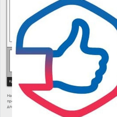
В квитанциях ошибки, в подъезде мусор, сотрудники управ
Политика КГУП "Камчатский водоканал" в отношении обр
Краевое государственное унитарное предприятие "Камчатский
На сайте возникла критическая ошибка. Пожалуйста,
проверьте входящие сообщения почты администратора
для дальнейших инструкций.