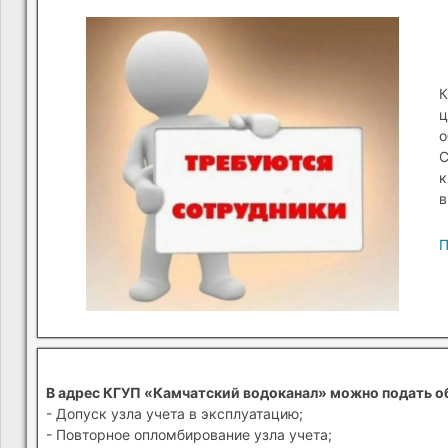
К
ц
о
С
к
в
П
В адрес КГУП «Камчатский водоканал» можно подать о
- Допуск узла учета в эксплуатацию;
- Повторное опломбирование узла учета;