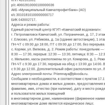
КПП 410101001
р/с 40602810000100000036
АКБ «Муниципальный Камчатпрофитбанк» (АО)
к/с 30101810100000000717
БИК 043002717.
Адреса и режим работы:
Единый расчетный центр КГУП «Камчатский водоканал»:
г. Петропавловск-Камчатский, ул. Пограничная, д. 17, 2 эт
г. Елизово, ул. Рябикова, д. 1а (здание автостанции), 1 эт
ПН-ЧТ с 09:00 до 18:00, ПТ с 09:00 до 17:00, без перерыва
с. Коряки, ул. Вилкова, д. 2. Режим работы: понедельник — 
8:30 — 17:30, перерыв: 12:30 — 13:30, пятница: 8:30 — 12:3
с. Мильково, кассы расположены по ул. Комарова, д. 1. Реж
ПН-ЧТ с 9:30 до 17:30, перерыв на обед с 13:00 до 14:00. 
с 9:30 до 12:00. Дополнительный офис расположен по ул. Ла
Адрес электронной почты: Priemnaya@pkvoda.ru.
Сообщаем о необходимости, в соответствии с пунктом 17.
многоквартирных домах и жилых домов», предоставления 
фамилию, имя, отчество (при наличии), дату и место рожд
и пользователя жилых помещений
в многоквартирном доме, наименование (фирменное наимен
многоквартирном доме является юридическое лицо;