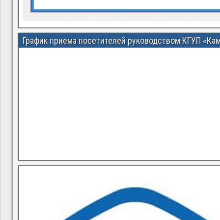
График приема посетителей руководством КГУП «Ка
В квитанциях ошибки, в подъезде мусор, сотрудники управ