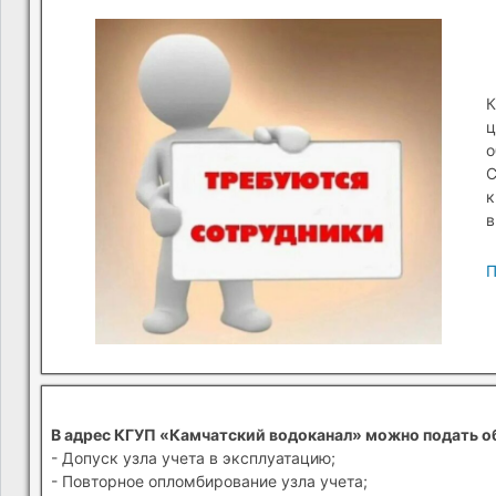
К
ц
о
С
к
в
П
В адрес КГУП «Камчатский водоканал» можно подать о
- Допуск узла учета в эксплуатацию;
- Повторное опломбирование узла учета;