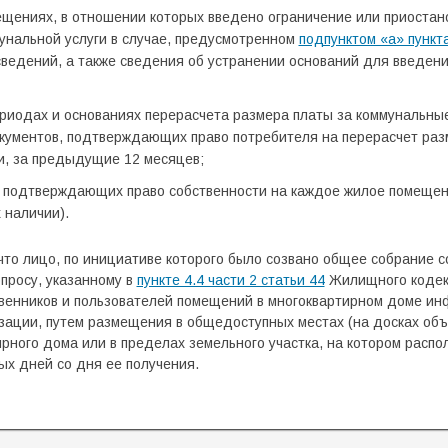
ещениях, в отношении которых введено ограничение или приоста
унальной услуги в случае, предусмотренном
подпунктом «а» пункт
ведений, а также сведения об устранении оснований для введени
ериодах и основаниях перерасчета размера платы за коммунальны
кументов, подтверждающих право потребителя на перерасчет разм
, за предыдущие 12 месяцев;
, подтверждающих право собственности на каждое жилое помещен
х наличии).
то лицо, по инициативе которого было созвано общее собрание с
просу, указанному в
пункте 4.4 части 2 статьи 44
Жилищного кодек
венников и пользователей помещений в многоквартирном доме ин
ации, путем размещения в общедоступных местах (на досках объ
рного дома или в пределах земельного участка, на котором расп
ых дней со дня ее получения.