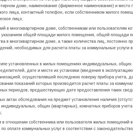
ртирном доме, наименование (фирменное наименование) и место 
ого лица, контактный телефон, если собственником жилого поме
еское лицо;
ий в многоквартирном доме, собственникам или пользователям к
 с указанием общей площади жилого помещения, общей площади 
ва в многоквартирном доме, а также количества лиц, постоянно 
дений, необходимых для расчета платы за коммунальные услуги в
типе установленных в жилых помещениях индивидуальных, общих 
ределителей, дате и месте их установки (введения в эксплуатацию
анизацией, осуществлявшей последнюю поверку прибора учета, д
новании показаний которых производится расчет платы за коммунал
тных периодов, предшествующих дате предоставления таких свед
ых актах обследования на предмет установления наличия (отсутс
 индивидуальных, общих (квартирных), комнатных приборов учет
;
и в отношении собственника или пользователя жилых помещений в
по оплате коммунальных услуг в соответствии с законодательств