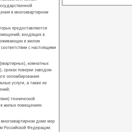
государственной
щения в многоквартирном
оторых предоставляются
помещений, входящих в
проживающих в жилом
 соответствии с настоящими
(квартирных), комнатных
), сроках поверки заводом-
ате опломбирования
ьные услуги, а также их
ений;
твия) технической
а в жилых помещениях
 многоквартирном доме мер
ом Российской Федерации;