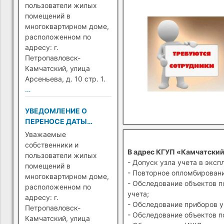
Петропавловск-
пользователи жилых
Камчатский)
помещений в
многоквартирном доме,
расположенном по
адресу: г.
Петропавловск-
Камчатский, улица
Арсеньева, д. 10 стр. 1.
…
УВЕДОМЛЕНИЕ О
ПЕРЕНОСЕ ДАТЫ
ПЕРЕХОДА НА ПРЯМЫЕ
Уважаемые
ПЛАТЕЖИ (Г.
собственники и
В адрес КГУП «Камчатский
ПЕТРОПАВЛОВСК-
пользователи жилых
- Допуск узла учета в эксп
КАМЧАТСКИЙ)
помещений в
- Повторное опломбировани
многоквартирном доме,
- Обследование объектов п
расположенном по
учета;
адресу: г.
- Обследование приборов у
Петропавловск-
- Обследование объектов п
Камчатский, улица