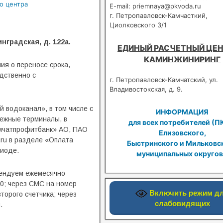
о центра
E-mail: priemnaya@pkvoda.ru
г. Петропавловск-Камчасткий,
Циолковского 3/1
нградская, д. 122а.
ЕДИНЫЙ РАСЧЕТНЫЙ ЦЕН
КАМИНЖИНИРИНГ
я о переносе срока,
дственно с
г. Петропавловск-Камчатский, ул.
Владивостокская, д. 9.
 водоканал», в том числе с
ИНФОРМАЦИЯ
тежные терминалы, в
для всех потребителей (П
амчатпрофитбанк» АО, ПАО
Елизовского,
.ru в разделе «Оплата
Быстринского и Мильковс
риоде.
муниципальных округов
мендуем ежемесячно
30; через СМС на номер
Включить режим д
торого счетчика; через
слабовидящих
.