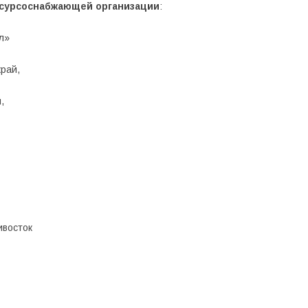
сурсоснабжающей организации
:
л»
край,
,
ивосток