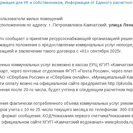
рмация для УК и собственников
,
Информация от Единого расчетног
пользователи жилых помещений
сположенном по адресу: г. Петропавловск-Камчатский,
улица Лени
л» сообщает о принятии ресурсоснабжающей организацией решени
жащего положения о предоставлении коммунальных услуг непосре
цией и заключении такого договора с «01» сентября 2025г.
нных коммунальных услуг возможно в кассах ЕРЦ КГУП «Камчатский
карт, через почтовые отделения ФГУП «Почта России», через пла
АО «Сбербанк России» и «Сбербанк онлайн», «Муниципальный К
ти оплату можно на официальном сайте предприятия http://pkvoda
нная после 20-го числа, будет учтена в следующем расчетном пе
ления фактически потребленного объема коммунальных услуг реко
ров учета с 10 по 25 число текущего месяца по телефонам: 300-0
 формат сообщения: КОД*показания первого счетчика*показания в
а официальном сайте КГУП «Камчатский водоканал» www.pkvoda.ru