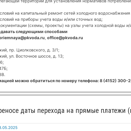
егающей территории для установления нормативов потребления
условий на капитальный ремонт сетей холодного водоснабжения 
условий на приборы учета воды и/или сточных вод;
документации (схемы, проекты) на узлы учета холодной воды и/
одавать следующими способами
priemnaya@pkvoda.ru
,
office@pkvoda.ru
ий, пр. Циолковского, д. 3/1;
ий, ул. Восточное шоссе, д. 13;
6;
47Б;
8В.
ацией можно обратиться по номеру телефона: 8 (4152) 300-2
еносе даты перехода на прямые платежи (
8.05.2025