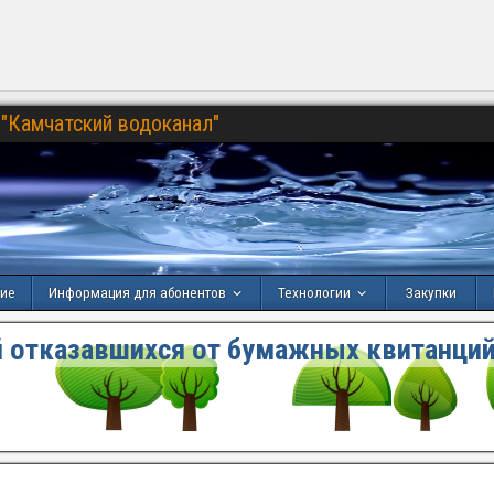
"Камчатский водоканал"
ние
Информация для абонентов
Технологии
Закупки
 отказавшихся от бумажных квитанций