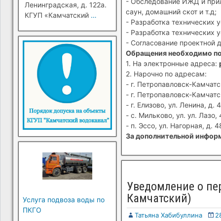
- Обследование ИЖД и прил
Ленинградская, д. 122а.
саун, домашний скот и т.д;
КГУП «Камчатский
…
- Разработка технических 
- Разработка технических 
- Согласование проектной 
Обращения необходимо п
1. На электронные адреса:
2. Нарочно по адресам:
- г. Петропавловск-Камчатск
- г. Петропавловск-Камчатск
- г. Елизово, ул. Ленина, д. 4
- с. Мильково, ул. ул. Лазо, 
- п. Эссо, ул. Нагорная, д. 4
За дополнительной информ
Уведомление о пер
Камчатский)
Услуга подвоза воды по
ПКГО
Татьяна Хабибуллина
2