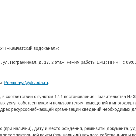
УП «Камчатский водоканал»:
, ул. Пограничная, д. 17, 2 этаж. Режим работы ЕРЦ: ПН-ЧТ с 09:00
.
ы
:
Priemnaya@pkvoda.ru
.
в соответствии с пунктом 17.1 постановления Правительства № 35
ых услуг собственникам и пользователям помещений в многокварт
адрес ресурсоснабжающей организации сведений необходимых дл
о (при наличии), дату и место рождения, реквизиты документа, у
адрес электронной почты (при наличии) каждого собственника и п