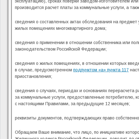
эксплуатацию), сроках поверки заводом-изготовителем ил
производится расчет платы за коммунальные услуги, а та
сведения о составленных актах обследования на предмет 
жилых помещениях многоквартирного дома;
сведения о применении в отношении собственника или пол
законодательством Российской Федерации;
сведения о жилых помещениях, в отношении которых введ
в случае, предусмотренном
подпунктом «а» пункта 117
наст
приостановления;
сведения о случаях, периодах и основаниях перерасчета 
за коммунальные услуги, предоставленные потребителю, к
с настоящими Правилами, за предыдущие 12 месяцев;
реквизиты документов, подтверждающих право собственнос
Обращаем Ваше внимание, что лицо, по инициативе которо
Жилищного кодекса Российской Федерации, доводит до с