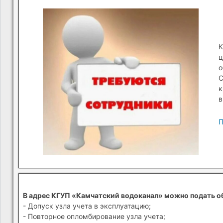
К
ц
о
С
к
в
П
В адрес КГУП «Камчатский водоканал» можно подать о
- Допуск узла учета в эксплуатацию;
- Повторное опломбирование узла учета;