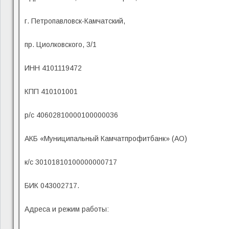
г. Петропавловск-Камчатский,
пр. Циолковского, 3/1
ИНН 4101119472
КПП 410101001
р/с 40602810000100000036
АКБ «Муниципальный Камчатпрофитбанк» (АО)
к/с 30101810100000000717
БИК 043002717.
Адреса и режим работы: