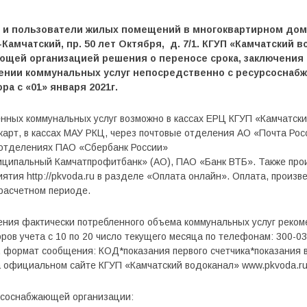
 и пользователи жилых помещений в многоквартирном дом
-Камчатский, пр. 50 лет Октября, д. 7/1. КГУП «Камчатский 
ющей организацией решения о переносе срока, заключения
ении коммунальных услуг непосредственно с ресурсоснаб
ра с «01» января 2021г.
нных коммунальных услуг возможно в кассах ЕРЦ КГУП «Камчатский
карт, в кассах МАУ РКЦ, через почтовые отделения АО «Почта Рос
 отделениях ПАО «Сбербанк России»
иципальный Камчатпрофитбанк» (АО), ПАО «Банк ВТБ». Также прои
тия http://pkvoda.ru в разделе «Оплата онлайн». Оплата, произве
расчетном периоде.
ления фактически потребленного объема коммунальных услуг реко
ров учета с 10 по 20 число текущего месяца по телефонам: 300-0
 формат сообщения: КОД*показания первого счетчика*показания в
а официальном сайте КГУП «Камчатский водоканал» www.pkvoda.ru
рсоснабжающей организации: