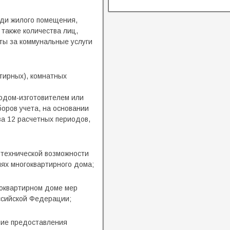
ади жилого помещения,
также количества лиц,
ты за коммунальные услуги
тирных), комнатных
водом-изготовителем или
оров учета, на основании
за 12 расчетных периодов,
 технической возможности
ях многоквартирного дома;
гоквартирном доме мер
ссийской Федерации;
ние предоставления