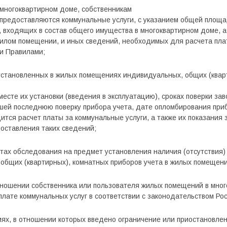
многоквартирном доме, собственникам
 предоставляются коммунальные услуги, с указанием общей площ
входящих в состав общего имущества в многоквартирном доме, а 
илом помещении, и иных сведений, необходимых для расчета пла
ми Правилами;
 установленных в жилых помещениях индивидуальных, общих (квар
месте их установки (введения в эксплуатацию), сроках поверки за
шей последнюю поверку прибора учета, дате опломбирования приб
ится расчет платы за коммунальные услуги, а также их показания 
ставления таких сведений;
тах обследования на предмет установления наличия (отсутствия)
общих (квартирных), комнатных приборов учета в жилых помещени
тношении собственника или пользователя жилых помещений в мно
лате коммунальных услуг в соответствии с законодательством Ро
ях, в отношении которых введено ограничение или приостановле