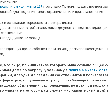
ной услуги
подпунктом «а» пункта 117
настоящих Правил, на дату предоставл
ований для введения такого ограничения или приостановления;
ах и основаниях перерасчета размера платы
редоставленные потребителю, копии документов, подтверждающих 
 соответствии
а предыдущие 12 месяцев;
тверждающих право собственности на каждое жилое помещение в 
ии).
 что лицо, по инициативе которого было созвано общее с
ирном доме по вопросу, указанному в
пункте 4.4 части 2 ста
ерации, доводит до сведения собственников и пользовате
нформацию, полученную от ресурсоснабжающей организаци
на досках объявлений, расположенных во всех подъездах 
го участка, на котором расположен многоквартирный дом
) 