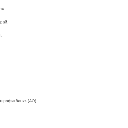
л»
край,
,
тпрофитбанк» (АО)