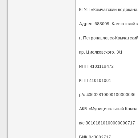
КГУП «Камчатский водокана
Адрес: 683009, Камчатский 
г. Петропавловск-Камчатский
пр. Циолковского, 3/1
ИНН 4101119472
КПП 410101001
р/с 40602810000100000036
АКБ «Муниципальный Камча
к/с 30101810100000000717
БИК 043002717.