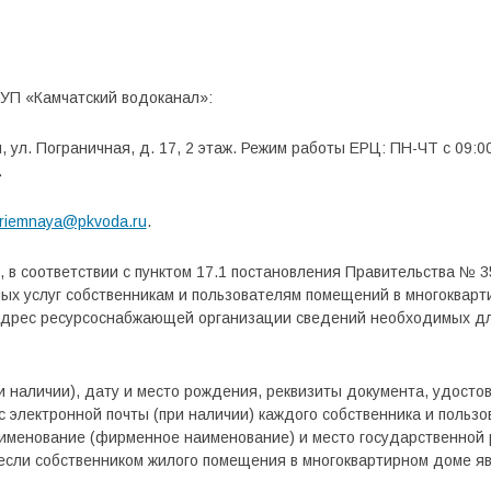
УП «Камчатский водоканал»:
, ул. Пограничная, д. 17, 2 этаж. Режим работы ЕРЦ: ПН-ЧТ с 09:00
.
riemnaya@pkvoda.ru
.
в соответствии с пунктом 17.1 постановления Правительства № 35
ых услуг собственникам и пользователям помещений в многокварт
адрес ресурсоснабжающей организации сведений необходимых дл
и наличии), дату и место рождения, реквизиты документа, удосто
 электронной почты (при наличии) каждого собственника и польз
аименование (фирменное наименование) и место государственной
 если собственником жилого помещения в многоквартирном доме я