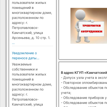
Петропавловск-
пользователи жилых
Камчатский)
помещений в
многоквартирном доме,
расположенном по
адресу: г.
Петропавловск-
Камчатский, улица
Арсеньева, д. 10 стр. 1.
…
Уведомление о
переносе даты
перехода на прямые
Уважаемые
платежи (г.
собственники и
В адрес КГУП «Камчатский
Петропавловск-
пользователи жилых
- Допуск узла учета в эксп
Камчатский)
помещений в
- Повторное опломбировани
многоквартирном доме,
- Обследование объектов п
расположенном по
учета;
адресу: г.
- Обследование приборов у
Петропавловск-
- Обследование объектов п
Камчатский, улица