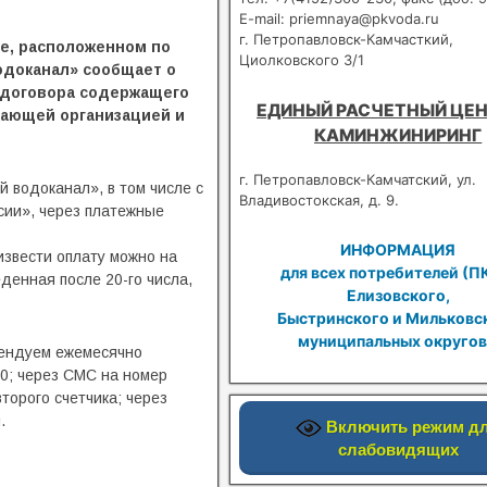
E-mail: priemnaya@pkvoda.ru
г. Петропавловск-Камчасткий,
е, расположенном по
Циолковского 3/1
водоканал» сообщает о
 договора содержащего
ЕДИНЫЙ РАСЧЕТНЫЙ ЦЕН
жающей организацией и
КАМИНЖИНИРИНГ
г. Петропавловск-Камчатский, ул.
 водоканал», в том числе с
Владивостокская, д. 9.
сии», через платежные
ИНФОРМАЦИЯ
звести оплату можно на
для всех потребителей (П
денная после 20-го числа,
Елизовского,
Быстринского и Мильковс
муниципальных округов
мендуем ежемесячно
30; через СМС на номер
торого счетчика; через
.
Включить режим д
слабовидящих