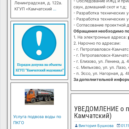
- Обследование ИЖД и прил
Ленинградская, д. 122а.
саун, домашний скот и т.д;
КГУП «Камчатский
…
- Разработка технических 
- Разработка технических 
- Согласование проектной 
Обращения необходимо п
1. На электронные адреса:
2. Нарочно по адресам:
- г. Петропавловск-Камчатск
- г. Петропавловск-Камчатск
- г. Елизово, ул. Ленина, д. 4
- с. Мильково, ул. ул. Лазо, 
- п. Эссо, ул. Нагорная, д. 4
За дополнительной информ
УВЕДОМЛЕНИЕ о пе
Камчатский)
Услуга подвоза воды по
ПКГО
Виктория Бушкова
01.1