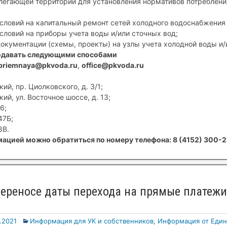
егающей территории для установления нормативов потребления
условий на капитальный ремонт сетей холодного водоснабжения 
условий на приборы учета воды и/или сточных вод;
документации (схемы, проекты) на узлы учета холодной воды и/
одавать следующими способами
priemnaya@pkvoda.ru
,
office@pkvoda.ru
ий, пр. Циолковского, д. 3/1;
ий, ул. Восточное шоссе, д. 13;
6;
47Б;
8В.
ацией можно обратиться по номеру телефона: 8 (4152) 300-2
реносе даты перехода на прямые платежи 
1.2021
Информация для УК и собственников
,
Информация от Един