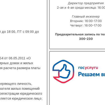
Директор предприятия
2-ая и 4-ая среда месяца: 16:0
Главный инженер
Вторник: 16:00-17:00
Четверг: 16:00-17:00
 до 18:00, ПТ с 09:00 до
Предварительная запись по те
300-230
4 от 06.05.2011 «О
ирных домах и жилых
В квитанциях ошибки, в подъезде
я расчета размера платы
сотрудники управляющей хамят?
Расскажите о проблемах с ЖКХ
веряющего личность,
Написать о проблеме
ователя жилых помещений
 регистрации юридического
вляется юридическое лицо;