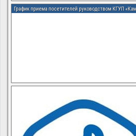
График приема посетителей руководством КГУП «Ка
В квитанциях ошибки, в подъезде мусор, сотрудники управ