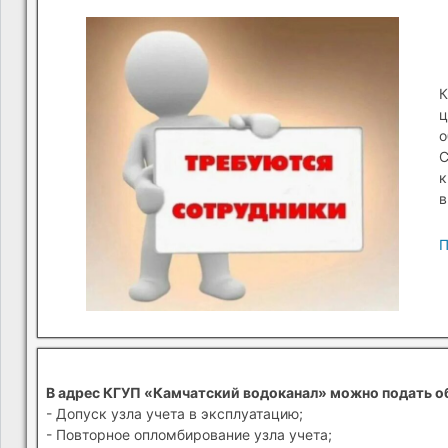
К
ц
о
С
к
в
П
В адрес КГУП «Камчатский водоканал» можно подать о
- Допуск узла учета в эксплуатацию;
- Повторное опломбирование узла учета;