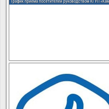
График приема посетителей руководством КГУП «Ка
В квитанциях ошибки, в подъезде мусор, сотрудники управ