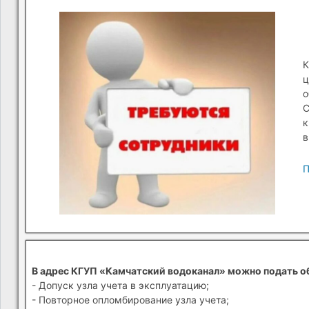
К
ц
о
С
к
в
П
В адрес КГУП «Камчатский водоканал» можно подать о
- Допуск узла учета в эксплуатацию;
- Повторное опломбирование узла учета;