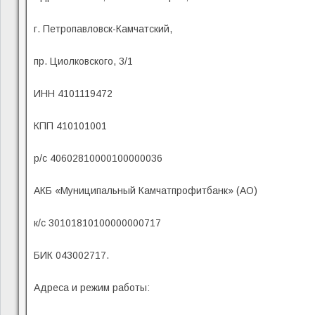
г. Петропавловск-Камчатский,
пр. Циолковского, 3/1
ИНН 4101119472
КПП 410101001
р/с 40602810000100000036
АКБ «Муниципальный Камчатпрофитбанк» (АО)
к/с 30101810100000000717
БИК 043002717.
Адреса и режим работы: