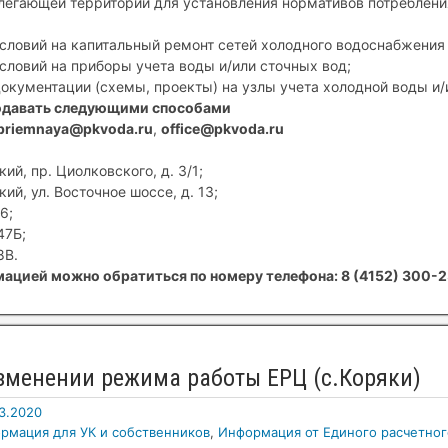
егающей территории для установления нормативов потребления
условий на капитальный ремонт сетей холодного водоснабжения 
условий на приборы учета воды и/или сточных вод;
документации (схемы, проекты) на узлы учета холодной воды и/
одавать следующими способами
priemnaya@pkvoda.ru
,
office@pkvoda.ru
ий, пр. Циолковского, д. 3/1;
ий, ул. Восточное шоссе, д. 13;
6;
47Б;
8В.
ацией можно обратиться по номеру телефона: 8 (4152) 300-2
зменении режима работы ЕРЦ (с.Коряки)
3.2020
рмация для УК и собственников
,
Информация от Единого расчетног