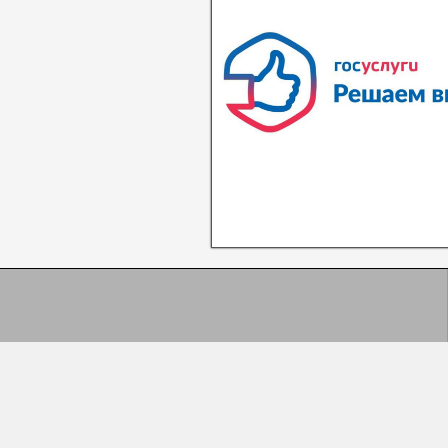
В квитанциях ошибки, в подъезде
сотрудники управляющей хамят?
Расскажите о проблемах с ЖКХ
Написать о проблеме
Fr