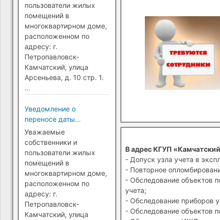
Петропавловск-
пользователи жилых
Камчатский)
помещений в
многоквартирном доме,
расположенном по
адресу: г.
Петропавловск-
Камчатский, улица
Арсеньева, д. 10 стр. 1.
…
Уведомление о
переносе даты
перехода на прямые
Уважаемые
платежи (г.
собственники и
В адрес КГУП «Камчатский
Петропавловск-
пользователи жилых
- Допуск узла учета в эксп
Камчатский)
помещений в
- Повторное опломбировани
многоквартирном доме,
- Обследование объектов п
расположенном по
учета;
адресу: г.
- Обследование приборов у
Петропавловск-
- Обследование объектов п
Камчатский, улица