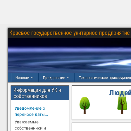
Краевое государственное унитарное предприятие 
Новости
Предприятие
Технологическое присоедине
Информация для УК и
Людей
собственников
Уведомление о
переносе даты
перехода на прямые
Уважаемые
платежи (г.
собственники и