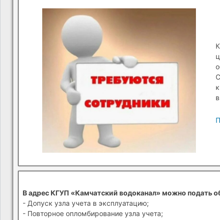
К
ц
о
С
к
в
П
В адрес КГУП «Камчатский водоканал» можно подать о
- Допуск узла учета в эксплуатацию;
- Повторное опломбирование узла учета;