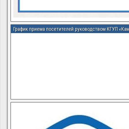
График приема посетителей руководством КГУП «Ка
В квитанциях ошибки, в подъезде мусор, сотрудники управ