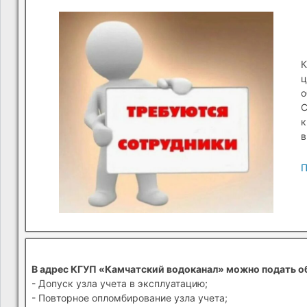
К
ц
о
С
к
в
П
В адрес КГУП «Камчатский водоканал» можно подать о
- Допуск узла учета в эксплуатацию;
- Повторное опломбирование узла учета;