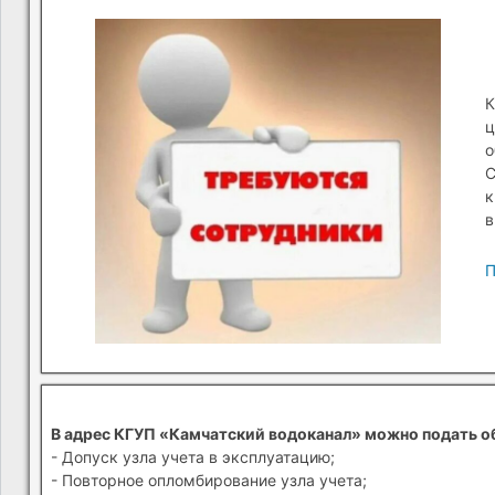
К
ц
о
С
к
в
П
В адрес КГУП «Камчатский водоканал» можно подать о
- Допуск узла учета в эксплуатацию;
- Повторное опломбирование узла учета;