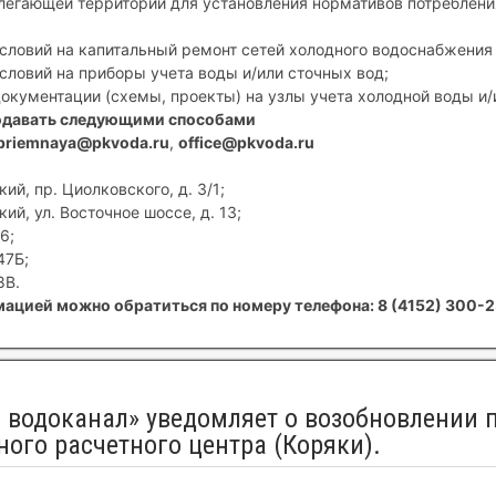
егающей территории для установления нормативов потребления
условий на капитальный ремонт сетей холодного водоснабжения 
условий на приборы учета воды и/или сточных вод;
документации (схемы, проекты) на узлы учета холодной воды и/
одавать следующими способами
priemnaya@pkvoda.ru
,
office@pkvoda.ru
ий, пр. Циолковского, д. 3/1;
ий, ул. Восточное шоссе, д. 13;
6;
47Б;
8В.
ацией можно обратиться по номеру телефона: 8 (4152) 300-2
 водоканал» уведомляет о возобновлении 
ого расчетного центра (Коряки).