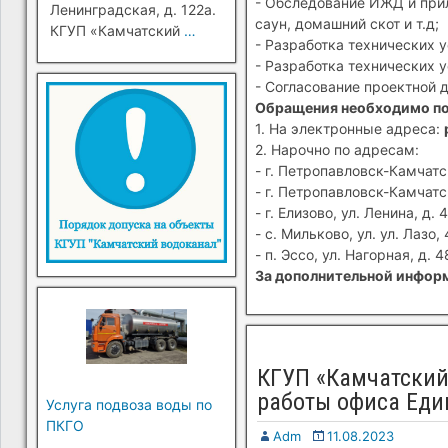
- Обследование ИЖД и прил
Ленинградская, д. 122а.
саун, домашний скот и т.д;
КГУП «Камчатский
…
- Разработка технических 
- Разработка технических 
- Согласование проектной 
Обращения необходимо п
1. На электронные адреса:
2. Нарочно по адресам:
- г. Петропавловск-Камчатск
- г. Петропавловск-Камчатск
- г. Елизово, ул. Ленина, д. 4
- с. Мильково, ул. ул. Лазо, 
- п. Эссо, ул. Нагорная, д. 4
За дополнительной информ
КГУП «Камчатский
работы офиса Един
Услуга подвоза воды по
ПКГО
Adm
11.08.2023