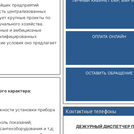
ЛИЧНЫЙ КАБИНЕТ ЕМР, БМР 
ейших предприятий
ость централизованных
зует крупные проекты по
нального хозяйства.
бные и амбициозные
валифицированных
ОПЛАТА ОНЛАЙН
кие условия оно предлагает
ОСТАВИТЬ ОБРАЩЕНИЕ
ого характера:
ожности установки прибора
Контактные телефоны
роль показаний;
ДЕЖУРНЫЙ ДИСПЕТЧЕР 
сантехоборудования и т.д;