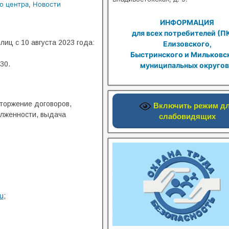
о центра
,
Новости
ИНФОРМАЦИЯ
для всех потребителей (П
иц с 10 августа 2023 года:
Елизовского,
Быстринского и Мильковс
30.
муниципальных округов
торжение договоров,
Включить режим д
олженности, выдача
слабовидящих
u
;