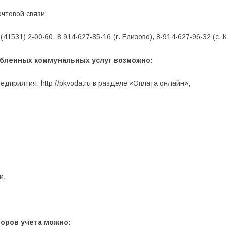
очтовой связи;
41531) 2-00-60, 8 914-627-85-16 (г. Елизово), 8-914-627-96-32 (с. 
ебленных коммунальных услуг возможно:
дприятия: http://pkvoda.ru в разделе «Оплата онлайн»;
и.
оров учета можно: