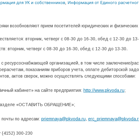
рмация для УК и собственников
,
Информация от Единого расчетног
яки возобновляют прием посетителей юридических и физических л
твляется: вторник, четверг с 08-30 до 16-30, обед с 12-30 до 13-
: вторник, четверг с 08-30 до 16-30, обед с 12-30 до 13-30.
 с ресурсоснабжающей организацией, в том числе заключение/рас
рерасчетам, показаниям приборов учета, оплате дебиторской зад
нтов, актов сверок, можно осуществлять следующими способами:
Личный кабинет» на сайте предприятия:
http://www.pkvoda.ru
;
в разделе «ОСТАВИТЬ ОБРАЩЕНИЕ»;
 почты по адресам:
priemnaya@pkvoda.ru
,
erc_priemnaya@pkvoda.r
 (4152) 300-230