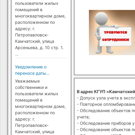
Петропавловск-
пользователи жилых
Камчатский)
помещений в
многоквартирном доме,
расположенном по
адресу: г.
Петропавловск-
Камчатский, улица
Арсеньева, д. 10 стр. 1.
…
Уведомление о
переносе даты
перехода на прямые
Уважаемые
платежи (г.
собственники и
В адрес КГУП «Камчатский
Петропавловск-
пользователи жилых
- Допуск узла учета в эксп
Камчатский)
помещений в
- Повторное опломбировани
многоквартирном доме,
- Обследование объектов п
расположенном по
учета;
адресу: г.
- Обследование приборов у
Петропавловск-
- Обследование объектов п
Камчатский, улица