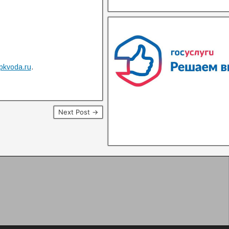
В квитанциях ошибки, в подъезде
сотрудники управляющей хамят?
Расскажите о проблемах с ЖКХ
pkvoda.ru
.
Написать о проблеме
Next Post →