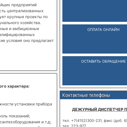
ейших предприятий
ость централизованных
зует крупные проекты по
нального хозяйства.
бные и амбициозные
ОПЛАТА ОНЛАЙН
валифицированных
кие условия оно предлагает
ОСТАВИТЬ ОБРАЩЕНИЕ
ого характера:
Контактные телефоны
ожности установки прибора
ДЕЖУРНЫЙ ДИСПЕТЧЕР 
роль показаний;
тел. +7(4152)300-231, факс (доб. 6
сантехоборудования и т.д;
тел. 223-977