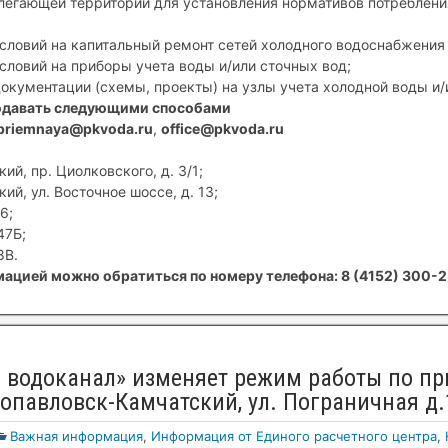
егающей территории для установления нормативов потребления
условий на капитальный ремонт сетей холодного водоснабжения 
условий на приборы учета воды и/или сточных вод;
документации (схемы, проекты) на узлы учета холодной воды и/
одавать следующими способами
priemnaya@pkvoda.ru
,
office@pkvoda.ru
ий, пр. Циолковского, д. 3/1;
ий, ул. Восточное шоссе, д. 13;
6;
47Б;
8В.
ацией можно обратиться по номеру телефона: 8 (4152) 300-2
 водоканал» изменяет режим работы по пр
опавловск-Камчатский, ул. Пограничная д.
Важная информация
,
Информация от Единого расчетного центра
,