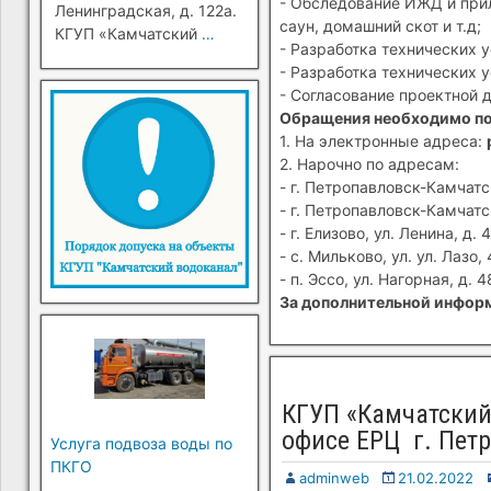
- Обследование ИЖД и прил
Ленинградская, д. 122а.
саун, домашний скот и т.д;
КГУП «Камчатский
…
- Разработка технических 
- Разработка технических 
- Согласование проектной 
Обращения необходимо п
1. На электронные адреса:
2. Нарочно по адресам:
- г. Петропавловск-Камчатск
- г. Петропавловск-Камчатск
- г. Елизово, ул. Ленина, д. 4
- с. Мильково, ул. ул. Лазо, 
- п. Эссо, ул. Нагорная, д. 4
За дополнительной информ
КГУП «Камчатский
офисе ЕРЦ г. Петр
Услуга подвоза воды по
ПКГО
adminweb
21.02.2022