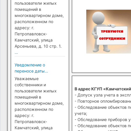
Петропавловск-
пользователи жилых
Камчатский)
помещений в
многоквартирном доме,
расположенном по
адресу: г.
Петропавловск-
Камчатский, улица
Арсеньева, д. 10 стр. 1.
…
Уведомление о
переносе даты
перехода на прямые
Уважаемые
платежи (г.
собственники и
В адрес КГУП «Камчатский
Петропавловск-
пользователи жилых
- Допуск узла учета в эксп
Камчатский)
помещений в
- Повторное опломбировани
многоквартирном доме,
- Обследование объектов п
расположенном по
учета;
адресу: г.
- Обследование приборов у
Петропавловск-
- Обследование объектов п
Камчатский, улица