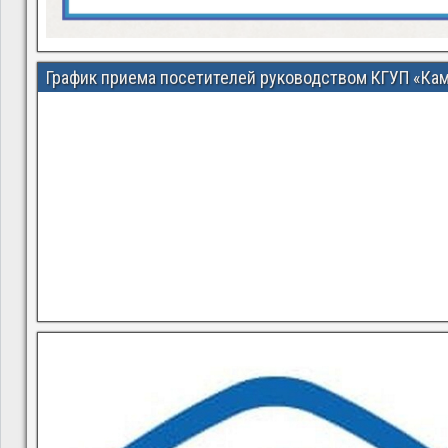
График приема посетителей руководством КГУП «Ка
В квитанциях ошибки, в подъезде мусор, сотрудники управ