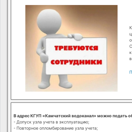
К
ц
о
С
к
в
П
В адрес КГУП «Камчатский водоканал» можно подать о
- Допуск узла учета в эксплуатацию;
- Повторное опломбирование узла учета;