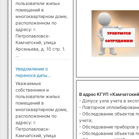
Петропавловск-
пользователи жилых
Камчатский)
помещений в
многоквартирном доме,
расположенном по
адресу: г.
Петропавловск-
Камчатский, улица
Арсеньева, д. 10 стр. 1.
…
Уведомление о
переносе даты
перехода на прямые
Уважаемые
платежи (г.
собственники и
В адрес КГУП «Камчатский
Петропавловск-
пользователи жилых
- Допуск узла учета в эксп
Камчатский)
помещений в
- Повторное опломбировани
многоквартирном доме,
- Обследование объектов п
расположенном по
учета;
адресу: г.
- Обследование приборов у
Петропавловск-
- Обследование объектов п
Камчатский, улица