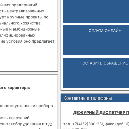
ейших предприятий
ость централизованных
зует крупные проекты по
нального хозяйства.
бные и амбициозные
ОПЛАТА ОНЛАЙН
валифицированных
кие условия оно предлагает
ОСТАВИТЬ ОБРАЩЕНИЕ
ого характера:
Контактные телефоны
ожности установки прибора
ДЕЖУРНЫЙ ДИСПЕТЧЕР 
роль показаний;
сантехоборудования и т.д;
тел. +7(4152)300-231, факс (доб. 6