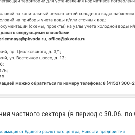
егающей территории для установления нормативов потребления
условий на капитальный ремонт сетей холодного водоснабжения 
условий на приборы учета воды и/или сточных вод;
документации (схемы, проекты) на узлы учета холодной воды и/
одавать следующими способами
priemnaya@pkvoda.ru
,
office@pkvoda.ru
ий, пр. Циолковского, д. 3/1;
ий, ул. Восточное шоссе, д. 13;
6;
47Б;
8В.
ацией можно обратиться по номеру телефона: 8 (4152) 300-2
ия частного сектора (в период с 30.06. по 
ормация от Единого расчетного центра
,
Новости предприятия