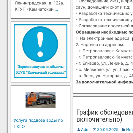
- Обследование ИЖД и прил
Ленинградская, д. 122а.
саун, домашний скот и т.д;
КГУП «Камчатский
…
- Разработка технических 
- Разработка технических 
- Согласование проектной 
Обращения необходимо п
1. На электронные адреса:
2. Нарочно по адресам:
- г. Петропавловск-Камчатск
- г. Петропавловск-Камчатск
- г. Елизово, ул. Ленина, д. 4
- с. Мильково, ул. ул. Лазо, 
- п. Эссо, ул. Нагорная, д. 4
За дополнительной информ
График обследован
включительно)
Услуга подвоза воды по
ПКГО
Adm
30.06.2025
Инф