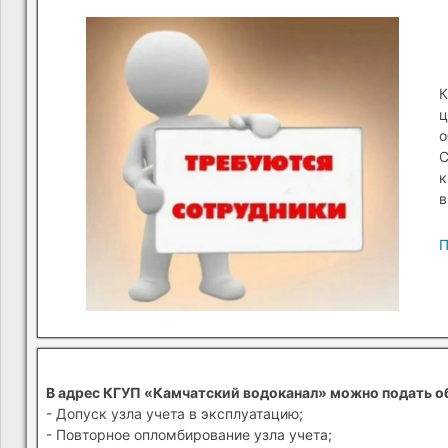
К
ц
о
С
к
в
П
В адрес КГУП «Камчатский водоканал» можно подать о
- Допуск узла учета в эксплуатацию;
- Повторное опломбирование узла учета;