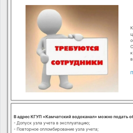
К
ц
о
С
к
в
П
В адрес КГУП «Камчатский водоканал» можно подать о
- Допуск узла учета в эксплуатацию;
- Повторное опломбирование узла учета;