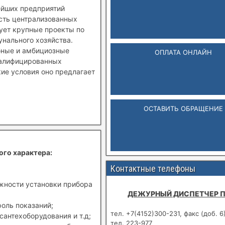
ейших предприятий
ость централизованных
зует крупные проекты по
нального хозяйства.
бные и амбициозные
ОПЛАТА ОНЛАЙН
валифицированных
кие условия оно предлагает
ОСТАВИТЬ ОБРАЩЕНИЕ
ого характера:
Контактные телефоны
ожности установки прибора
ДЕЖУРНЫЙ ДИСПЕТЧЕР 
роль показаний;
тел. +7(4152)300-231, факс (доб. 6
сантехоборудования и т.д;
тел. 223-977