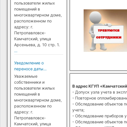
Петропавловск-
пользователи жилых
Камчатский)
помещений в
многоквартирном доме,
расположенном по
адресу: г.
Петропавловск-
Камчатский, улица
Арсеньева, д. 10 стр. 1.
…
Уведомление о
переносе даты
перехода на прямые
Уважаемые
платежи (г.
собственники и
В адрес КГУП «Камчатский
Петропавловск-
пользователи жилых
- Допуск узла учета в эксп
Камчатский)
помещений в
- Повторное опломбировани
многоквартирном доме,
- Обследование объектов п
расположенном по
учета;
адресу: г.
- Обследование приборов у
Петропавловск-
- Обследование объектов п
Камчатский, улица