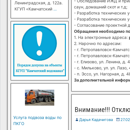
- Обследование ИЖД и прил
Ленинградская, д. 122а.
саун, домашний скот и т.д;
КГУП «Камчатский
…
- Разработка технических 
- Разработка технических 
- Согласование проектной 
Обращения необходимо п
1. На электронные адреса:
2. Нарочно по адресам:
- г. Петропавловск-Камчатск
- г. Петропавловск-Камчатск
- г. Елизово, ул. Ленина, д. 4
- с. Мильково, ул. ул. Лазо, 
- п. Эссо, ул. Нагорная, д. 4
За дополнительной информ
Внимание!!! Отклю
Услуга подвоза воды по
Дарья Кадачигова
27.02
ПКГО