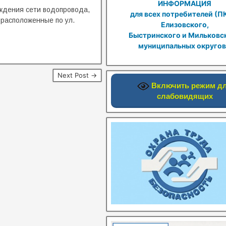
ИНФОРМАЦИЯ
ждения сети водопровода,
для всех потребителей (П
 расположенные по ул.
Елизовского,
Быстринского и Мильковс
муниципальных округов
Next Post →
Включить режим д
слабовидящих