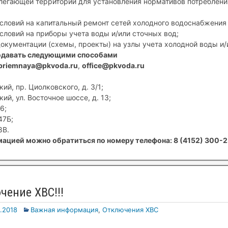
егающей территории для установления нормативов потребления
условий на капитальный ремонт сетей холодного водоснабжения 
условий на приборы учета воды и/или сточных вод;
документации (схемы, проекты) на узлы учета холодной воды и/
одавать следующими способами
priemnaya@pkvoda.ru
,
office@pkvoda.ru
ий, пр. Циолковского, д. 3/1;
ий, ул. Восточное шоссе, д. 13;
6;
47Б;
8В.
ацией можно обратиться по номеру телефона: 8 (4152) 300-2
чение ХВС!!!
.2018
Важная информация
,
Отключения ХВС