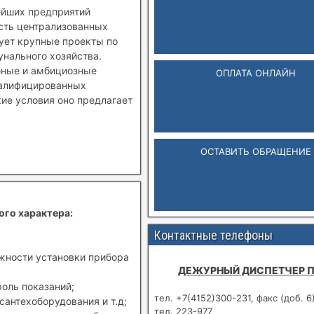
ейших предприятий
ость централизованных
зует крупные проекты по
нального хозяйства.
бные и амбициозные
ОПЛАТА ОНЛАЙН
валифицированных
кие условия оно предлагает
ОСТАВИТЬ ОБРАЩЕНИЕ
ого характера:
Контактные телефоны
ожности установки прибора
ДЕЖУРНЫЙ ДИСПЕТЧЕР 
роль показаний;
тел. +7(4152)300-231, факс (доб. 6
сантехоборудования и т.д;
тел. 223-977