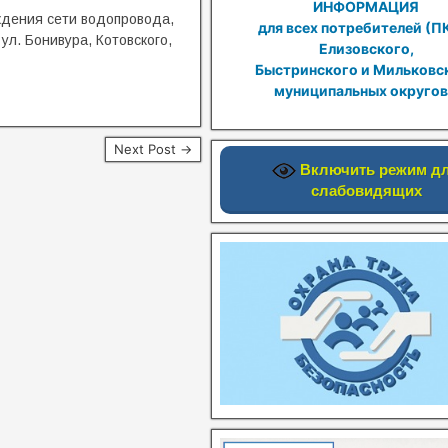
ИНФОРМАЦИЯ
ждения сети водопровода,
для всех потребителей (П
ул. Бонивура, Котовского,
Елизовского,
Быстринского и Мильковс
муниципальных округов
Next Post →
Включить режим д
слабовидящих