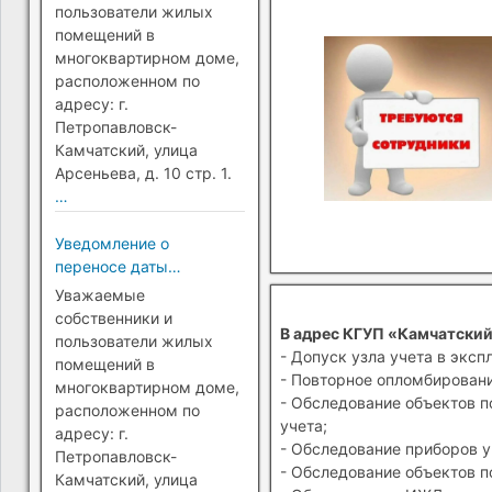
Петропавловск-
пользователи жилых
Камчатский)
помещений в
многоквартирном доме,
расположенном по
адресу: г.
Петропавловск-
Камчатский, улица
Арсеньева, д. 10 стр. 1.
…
Уведомление о
переносе даты
перехода на прямые
Уважаемые
платежи (г.
собственники и
В адрес КГУП «Камчатский
Петропавловск-
пользователи жилых
- Допуск узла учета в эксп
Камчатский)
помещений в
- Повторное опломбировани
многоквартирном доме,
- Обследование объектов п
расположенном по
учета;
адресу: г.
- Обследование приборов у
Петропавловск-
- Обследование объектов п
Камчатский, улица