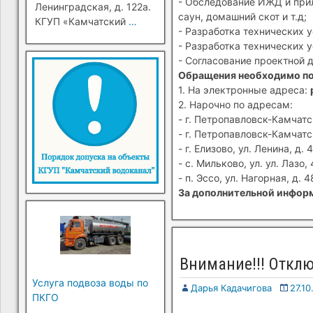
- Обследование ИЖД и прил
Ленинградская, д. 122а.
саун, домашний скот и т.д;
КГУП «Камчатский
…
- Разработка технических 
- Разработка технических 
- Согласование проектной 
Обращения необходимо п
1. На электронные адреса:
2. Нарочно по адресам:
- г. Петропавловск-Камчатск
- г. Петропавловск-Камчатск
- г. Елизово, ул. Ленина, д. 4
- с. Мильково, ул. ул. Лазо, 
- п. Эссо, ул. Нагорная, д. 4
За дополнительной информ
Внимание!!! Отклю
Услуга подвоза воды по
Дарья Кадачигова
27.10
ПКГО