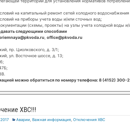
егающей территории для установления нормативов потребления
условий на капитальный ремонт сетей холодного водоснабжения 
условий на приборы учета воды и/или сточных вод;
документации (схемы, проекты) на узлы учета холодной воды и/
одавать следующими способами
priemnaya@pkvoda.ru
,
office@pkvoda.ru
ий, пр. Циолковского, д. 3/1;
ий, ул. Восточное шоссе, д. 13;
6;
47Б;
8В.
ацией можно обратиться по номеру телефона: 8 (4152) 300-2
чение ХВС!!!
.2017
Аварии
,
Важная информация
,
Отключения ХВС