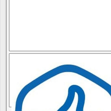
В квитанциях ошибки, в подъезде мусор, сотрудники управ