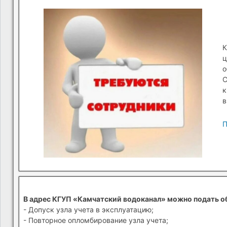
К
ц
о
С
к
в
П
В адрес КГУП «Камчатский водоканал» можно подать о
- Допуск узла учета в эксплуатацию;
- Повторное опломбирование узла учета;