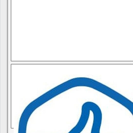
В квитанциях ошибки, в подъезде мусор, сотрудники управ