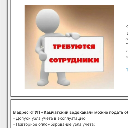
К
ц
о
С
к
в
П
В адрес КГУП «Камчатский водоканал» можно подать о
- Допуск узла учета в эксплуатацию;
- Повторное опломбирование узла учета;