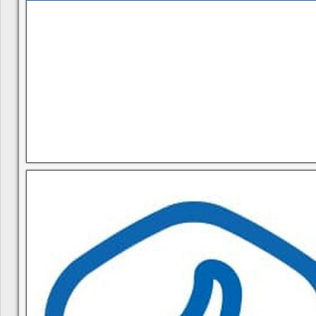
В квитанциях ошибки, в подъезде мусор, сотрудники управ