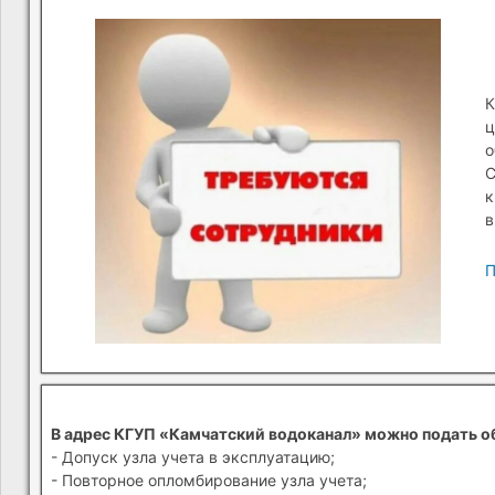
К
ц
о
С
к
в
П
В адрес КГУП «Камчатский водоканал» можно подать о
- Допуск узла учета в эксплуатацию;
- Повторное опломбирование узла учета;