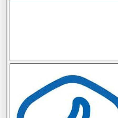
В квитанциях ошибки, в подъезде мусор, сотрудники управ