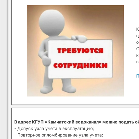
К
ц
о
С
к
в
П
В адрес КГУП «Камчатский водоканал» можно подать о
- Допуск узла учета в эксплуатацию;
- Повторное опломбирование узла учета;