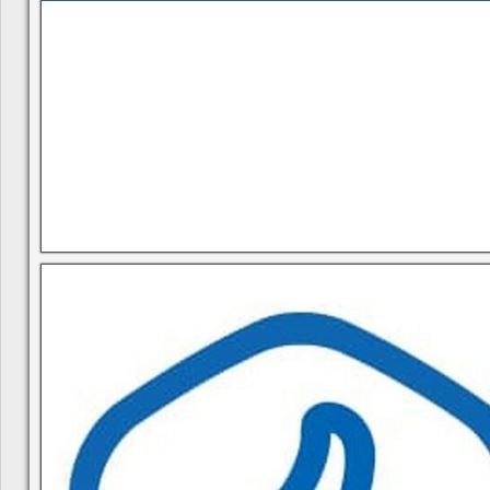
В квитанциях ошибки, в подъезде мусор, сотрудники управ