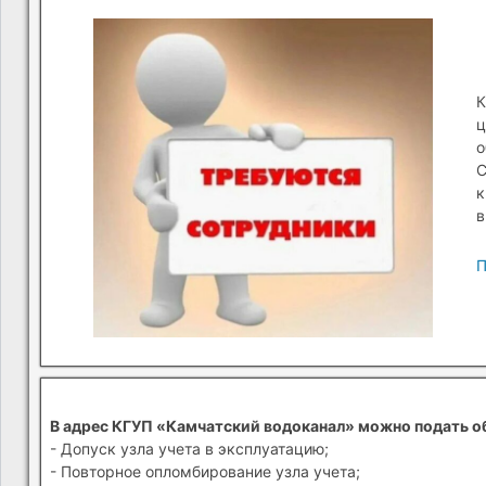
К
ц
о
С
к
в
П
В адрес КГУП «Камчатский водоканал» можно подать о
- Допуск узла учета в эксплуатацию;
- Повторное опломбирование узла учета;