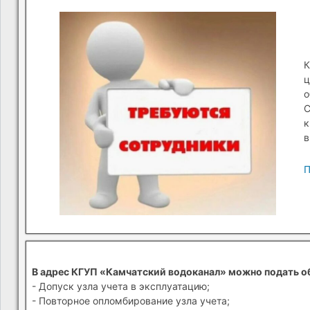
К
ц
о
С
к
в
П
В адрес КГУП «Камчатский водоканал» можно подать о
- Допуск узла учета в эксплуатацию;
- Повторное опломбирование узла учета;