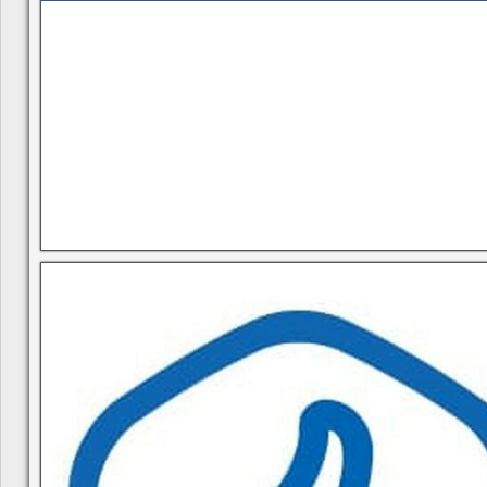
В квитанциях ошибки, в подъезде мусор, сотрудники управ