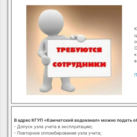
К
ц
о
С
к
в
П
В адрес КГУП «Камчатский водоканал» можно подать о
- Допуск узла учета в эксплуатацию;
- Повторное опломбирование узла учета;