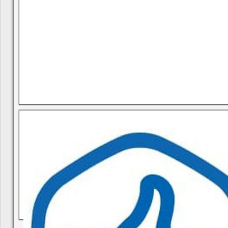
В квитанциях ошибки, в подъезде мусор, сотрудники управ